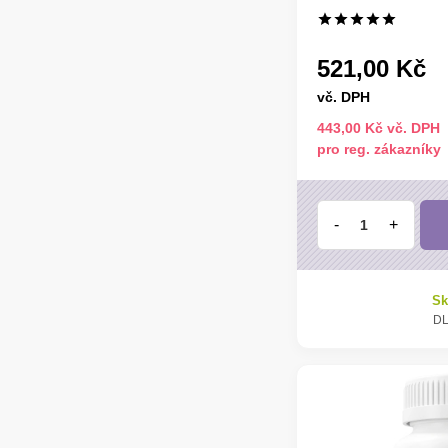
521,00 Kč
vč. DPH
443,00 Kč vč. DPH
pro reg. zákazníky
-
+
Sk
DL