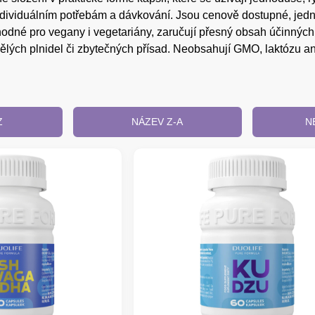
ndividuálním potřebám a dávkování. Jsou cenově dostupné, jedn
hodné pro vegany i vegetariány, zaručují přesný obsah účinných
lých plnidel či zbytečných přísad. Neobsahují GMO, laktózu an
Z
NÁZEV Z-A
N