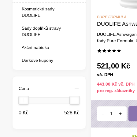
Kosmetické sady
DUOLIFE
PURE FORMULA
DUOLIFE Ashw
Sady doplňků stravy
DUOLIFE Ashwagandh
DUOLIFE
řady Pure Formula, k
Akční nabídka
Dárkové kupóny
521,00 Kč
vč. DPH
443,00 Kč vč. DPH
Cena
pro reg. zákazníky
0 Kč
528 Kč
-
+
Sk