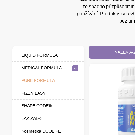
lze snadno přizpůsobit i
používání. Produkty jsou v
bez umě
NÁZEV A-
LIQUID FORMULA
MEDICAL FORMULA
PURE FORMULA
FIZZY EASY
SHAPE CODE®
LAZIZAL®
Kosmetika DUOLIFE