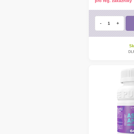
pro reg. zákazníky
-
+
Sk
DL