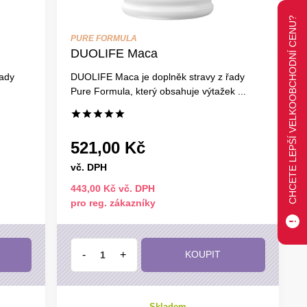
CHCETE LEPŠÍ VELKOOBCHODNÍ CENU?
PURE FORMULA
DUOLIFE Maca
řady
DUOLIFE Maca je doplněk stravy z řady
Pure Formula, který obsahuje výtažek ...
521,00 Kč
vč. DPH
443,00 Kč vč. DPH
pro reg. zákazníky
-
+
KOUPIT
Skladem