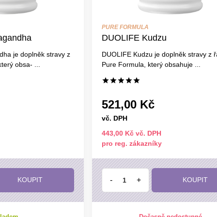
PURE FORMULA
agandha
DUOLIFE Kudzu
a je doplněk stravy z
DUOLIFE Kudzu je doplněk stravy z 
terý obsa- ...
Pure Formula, který obsahuje ...
521,00 Kč
vč. DPH
443,00 Kč vč. DPH
pro reg. zákazníky
-
+
KOUPIT
KOUPIT
ladem
Dočasně nedostupné