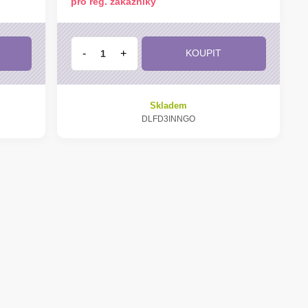
pro reg. zákazníky
-
+
KOUPIT
Skladem
DLFD3INNGO