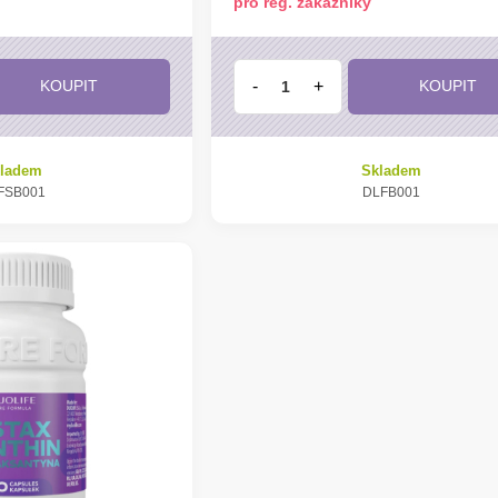
pro reg. zákazníky
-
+
KOUPIT
KOUPIT
ladem
Skladem
FSB001
DLFB001