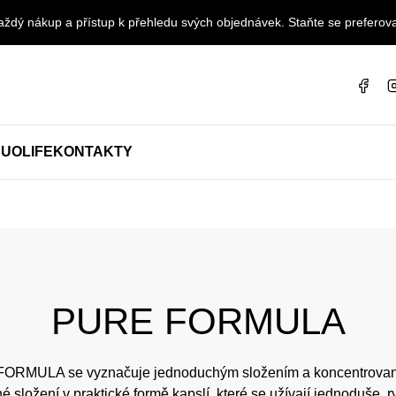
ždý nákup a přístup k přehledu svých objednávek. Staňte se preferova
UOLIFE
KONTAKTY
PURE FORMULA
MULA se vyznačuje jednoduchým složením a koncentrovaný
né složení v praktické formě kapslí, které se užívají jednoduše,