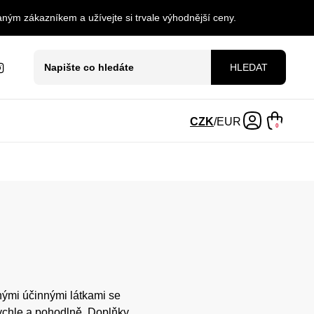
ným zákazníkem a užívejte si trvale výhodnější ceny.
HLEDAT
CZK
/
EUR
0
mi účinnými látkami se
 rychle a pohodlně. Doplňky