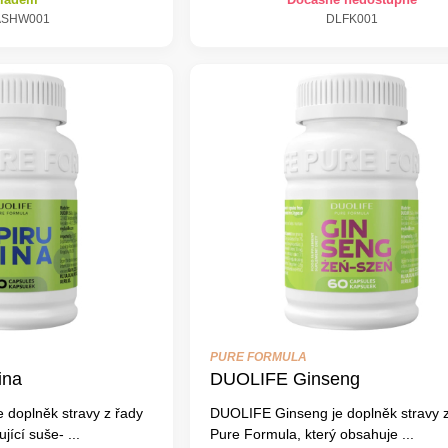
ASHW001
DLFK001
PURE FORMULA
ina
DUOLIFE Ginseng
 doplněk stravy z řady
DUOLIFE Ginseng je doplněk stravy z
ící suše- ...
Pure Formula, který obsahuje ...