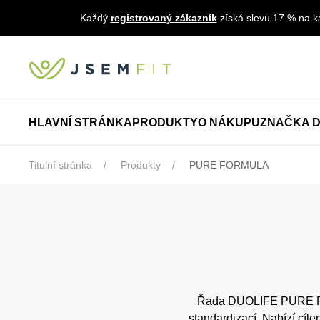
Každý
registrovaný zákazník
získá slevu 17 % na ka
HLAVNÍ STRÁNKA
PRODUKTY
O NÁKUPU
ZNAČKA D
Titulní stránka
Produkty
PURE FORMULA
Řada DUOLIFE PURE FOR
standardizací. Nabízí cíle