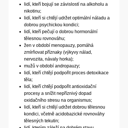
lidí, kteří bojují se závislostí na alkoholu a
nikotinu;
lidí, kteří si chtějí udržet optimální náladu a
dobrou psychickou kondici;
lidí, kteří pečují o dobrou hormonální
tělesnou rovnováhu;
žen v období menopauzy, pomáhá
zmírňovat příznaky (výkyvy nálad,
nervozita, návaly horka);
mužů v období andropauzy;
lidí, kteří chtějí podpořit proces detoxikace
těla;
lidí, kteří chtějí podpořit antioxidační
procesy a snížit nepříznivý dopad
oxidačního stresu na organismus;
lidí, kteří si chtějí udržet dobrou tělesnou
kondici, včetně acidobazické rovnováhy
tělesných tekutin;
lidí, kterým záleží na dobrém stavu