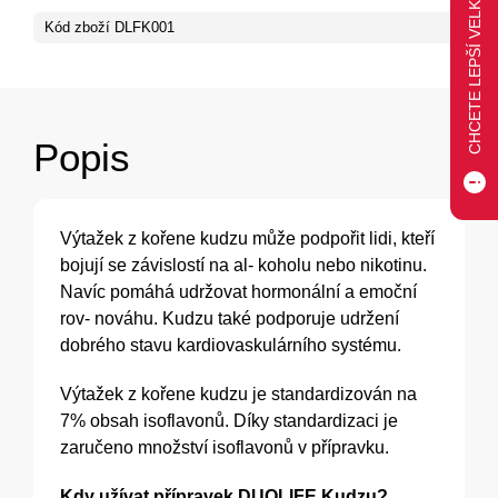
CHCETE LEPŠÍ VELKOOBCHODNÍ CENU?
Kód zboží
DLFK001
Popis
Výtažek z kořene kudzu může podpořit lidi, kteří
bojují se závislostí na al- koholu nebo nikotinu.
Navíc pomáhá udržovat hormonální a emoční
rov- nováhu. Kudzu také podporuje udržení
dobrého stavu kardiovaskulárního systému.
Výtažek z kořene kudzu je standardizován na
7% obsah isoflavonů. Díky standardizaci je
zaručeno množství isoflavonů v přípravku.
Kdy užívat přípravek DUOLIFE Kudzu?