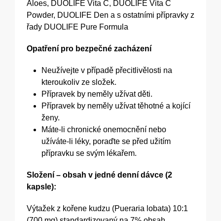
Aloes, DUOLIFE Vita C, DUOLIFE Vita C
Powder, DUOLIFE Den a s ostatními přípravky z
řady DUOLIFE Pure Formula
Opatření pro bezpečné zacházení
Neužívejte v případě přecitlivělosti na
kteroukoliv ze složek.
Přípravek by neměly užívat děti.
Přípravek by neměly užívat těhotné a kojící
ženy.
Máte-li chronické onemocnění nebo
užíváte-li léky, poraďte se před užitím
přípravku se svým lékařem.
Složení – obsah v jedné denní dávce (2
kapsle):
Výtažek z kořene kudzu (Pueraria lobata) 10:1
(700 mg) standardizovaný na 7% obsah