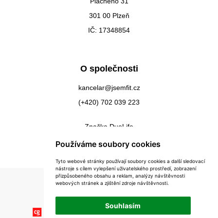
Plachého 31
301 00 Plzeň
IČ: 17348854
O společnosti
kancelar@jsemfit.cz
(+420) 702 039 223
Značka DuoLife
Kontakty
Používáme soubory cookies
Tyto webové stránky používají soubory cookies a další sledovací
nástroje s cílem vylepšení uživatelského prostředí, zobrazení
přizpůsobeného obsahu a reklam, analýzy návštěvnosti
webových stránek a zjištění zdroje návštěvnosti.
Souhlasím