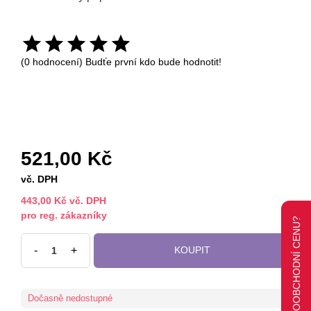
(0 hodnocení) Budťe první kdo bude hodnotit!
521,00 Kč
vč. DPH
443,00 Kč vč. DPH
pro reg. zákazníky
-
+
KOUPIT
Dočasně nedostupné