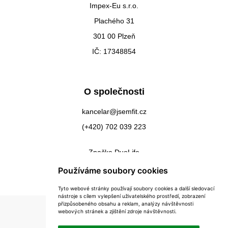
Impex-Eu s.r.o.
Plachého 31
301 00 Plzeň
IČ: 17348854
O společnosti
kancelar@jsemfit.cz
(+420) 702 039 223
Značka DuoLife
Kontakty
Používáme soubory cookies
Tyto webové stránky používají soubory cookies a další sledovací
nástroje s cílem vylepšení uživatelského prostředí, zobrazení
přizpůsobeného obsahu a reklam, analýzy návštěvnosti
webových stránek a zjištění zdroje návštěvnosti.