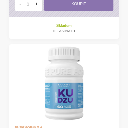
-
+
KOUPIT
Skladem
DLFASHW001
PURE FORMULA