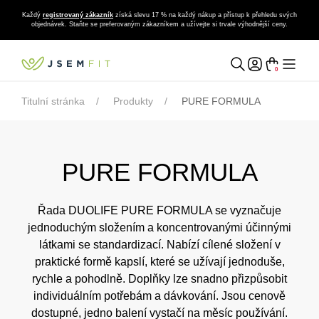
Každý
registrovaný zákazník
získá slevu 17 % na každý nákup a přístup k přehledu svých
objednávek. Staňte se preferovaným zákazníkem a užívejte si trvale výhodnější ceny.
0
Titulní stránka
Produkty
PURE FORMULA
PURE FORMULA
Řada DUOLIFE PURE FORMULA se vyznačuje
jednoduchým složením a koncentrovanými účinnými
látkami se standardizací. Nabízí cílené složení v
praktické formě kapslí, které se užívají jednoduše,
rychle a pohodlně. Doplňky lze snadno přizpůsobit
individuálním potřebám a dávkování. Jsou cenově
dostupné, jedno balení vystačí na měsíc používání.