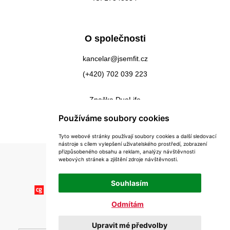
O společnosti
kancelar@jsemfit.cz
(+420) 702 039 223
Značka DuoLife
Kontakty
Používáme soubory cookies
Tyto webové stránky používají soubory cookies a další sledovací
nástroje s cílem vylepšení uživatelského prostředí, zobrazení
přizpůsobeného obsahu a reklam, analýzy návštěvnosti
webových stránek a zjištění zdroje návštěvnosti.
Souhlasím
Odmítám
Copyright © 2026 Impex-Eu s.r.o.
Upravit mé předvolby
Realizace
WebSite21
v roce 2025