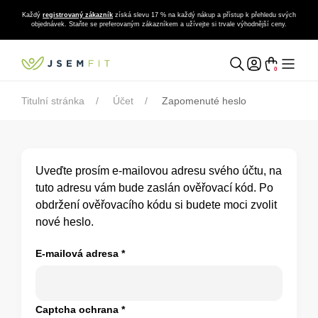
Každý
registrovaný zákazník
získá slevu 17 % na každý nákup a přístup k přehledu svých
objednávek. Staňte se preferovaným zákazníkem a užívejte si trvale výhodnější ceny.
0
Titulní stránka
Účet
Zapomenuté heslo
Uveďte prosím e-mailovou adresu svého účtu, na
tuto adresu vám bude zaslán ověřovací kód. Po
obdržení ověřovacího kódu si budete moci zvolit
nové heslo.
E-mailová adresa
*
Captcha ochrana
*