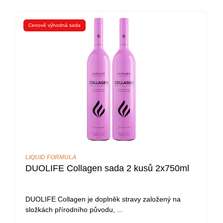
Cenově výhodná sada
LIQUID FORMULA
Sada DUOLIFE Day and Night (DUOLIFE
Den a Noc) 2x750ml
DUOLIFE Den a Noc jsou 100% přírodní doplňky
stravy vyvinuté pro ty, kdo ...