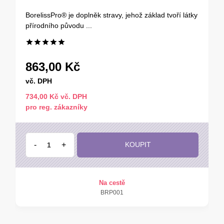
DuoLife REGENOIL LIQUID GOLD® je 100% přírodní
doplněk stravy na bázi 13 ...
1.086,00 Kč
vč. DPH
923,00 Kč vč. DPH
pro reg. zákazníky
-
+
KOUPIT
Skladem
DLFROLG001