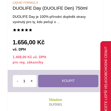
KOSMETIKA DUOLIFE
Collagen Face Mask 50 ml
Collagen Face Mask je regenerační pleťová maska
pro použití na noc. Má ...
1.371,00 Kč
CHCETE LEPŠÍ VELKOOBCHODNÍ CENU?
vč. DPH
1.166,00 Kč vč. DPH
pro reg. zákazníky
-
+
KOUPIT
Skladem
CLFM50ML