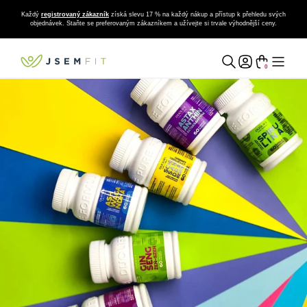
Každý
registrovaný zákazník
získá slevu 17 % na každý nákup a přístup k přehledu svých
objednávek. Staňte se preferovaným zákazníkem a užívejte si trvale výhodnější ceny.
0