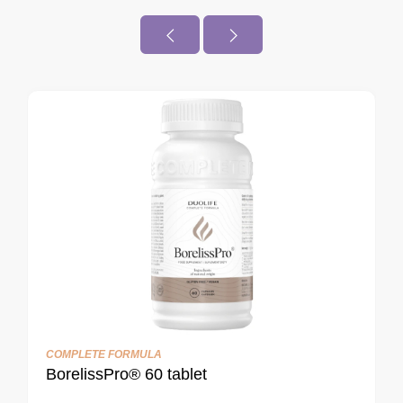
LIQUID FORMULA
DUOLIFE RegenOil Liquid Gold® 250ml