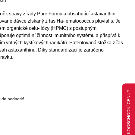
ktu
ěk stravy z řady Pure Formula obsahující astaxanthin
ované dávce získaný z řas Ha- ematococcus pluvialis. Je
tem organické celu- lózy (HPMC) s postupným
poruje optimální činnost imunitního systému a přispívá k
 volných kyslíkových radikálů. Patentovaná složka z řas
ah astaxanthinu. Díky standardizaci je zaručeno
pravku.
CHCETE LEPŠÍ VELKOOBCHODNÍ CENU?
ude hodnotit!