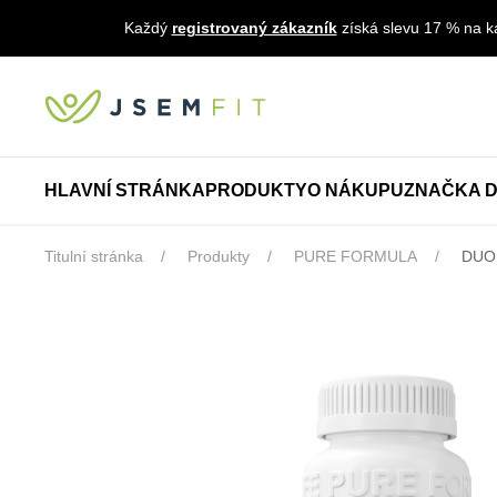
Každý
registrovaný zákazník
získá slevu 17 % na ka
HLAVNÍ STRÁNKA
PRODUKTY
O NÁKUPU
ZNAČKA D
Titulní stránka
Produkty
PURE FORMULA
DUOL