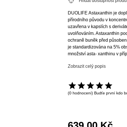
Hlídat dostupnost produ
DUOLIFE Astaxanthin je dopln
přírodního původu v koncentr
uzavřena v kapslích s derivá
uvolňováním. Astaxanthin pod
ochraně buněk před působením
je standardizována na 5% obs
množství asta- xanthinu v pří
Zobrazit celý popis
(0 hodnocení) Budťe první kdo b
639,00 Kč