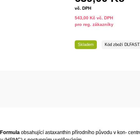
vč. DPH
543,00 Kč vč. DPH
pro reg. zákazníky
Skladem
Kód zboží
DLFAST
 Formula
obsahující astaxanthin přírodního původu v kon- cent
lózy (HPMC) s postupným uvolňováním.