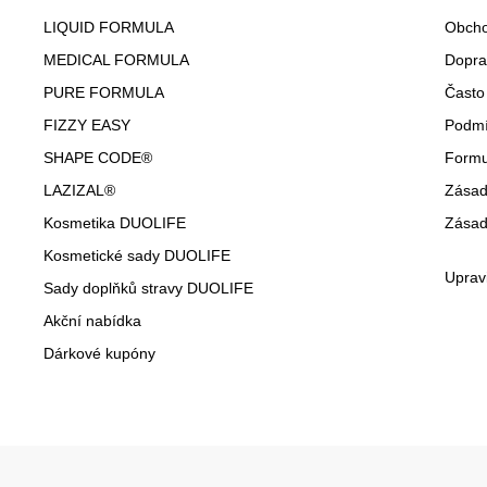
LIQUID FORMULA
Obcho
MEDICAL FORMULA
Dopra
PURE FORMULA
Často
FIZZY EASY
Podmí
SHAPE CODE®
Formu
LAZIZAL®
Zásad
Kosmetika DUOLIFE
Zásad
Kosmetické sady DUOLIFE
Uprav
Sady doplňků stravy DUOLIFE
Akční nabídka
Dárkové kupóny