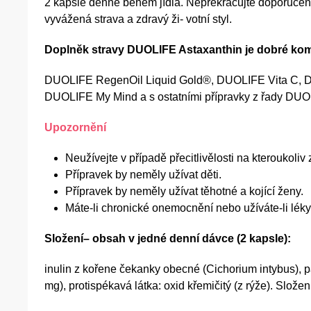
2 kapsle denně během jídla. Nepřekračujte doporučeno
vyvážená strava a zdravý ži- votní styl.
Doplněk stravy DUOLIFE Astaxanthin je dobré kom
DUOLIFE RegenOil Liquid Gold®, DUOLIFE Vita C, D
DUOLIFE My Mind a s ostatními přípravky z řady DUO
Upozornění
Neužívejte v případě přecitlivělosti na kteroukoliv 
Přípravek by neměly užívat děti.
Přípravek by neměly užívat těhotné a kojící ženy.
Máte-li chronické onemocnění nebo užíváte-li léky
Složení– obsah v jedné denní dávce (2 kapsle):
inulin z kořene čekanky obecné (Cichorium intybus),
mg), protispékavá látka: oxid křemičitý (z rýže). Slož