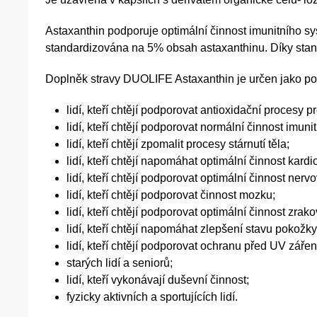
Astaxanthin podporuje optimální činnost imunitního sy
standardizována na 5% obsah astaxanthinu. Díky stan-
Doplněk stravy DUOLIFE Astaxanthin je určen jako pod
lidí, kteří chtějí podporovat antioxidační procesy pr
lidí, kteří chtějí podporovat normální činnost imun
lidí, kteří chtějí zpomalit procesy stárnutí těla;
lidí, kteří chtějí napomáhat optimální činnost kar
lidí, kteří chtějí podporovat optimální činnost ner
lidí, kteří chtějí podporovat činnost mozku;
lidí, kteří chtějí podporovat optimální činnost zra
lidí, kteří chtějí napomáhat zlepšení stavu pokožky
lidí, kteří chtějí podporovat ochranu před UV záře
starých lidí a seniorů;
lidí, kteří vykonávají duševní činnost;
fyzicky aktivních a sportujících lidí.