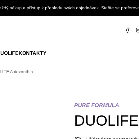
ždý nákup a přístup k přehledu svých objednávek. Staňte se preferova
UOLIFE
KONTAKTY
IFE Astaxanthin
PURE FORMULA
DUOLIFE 