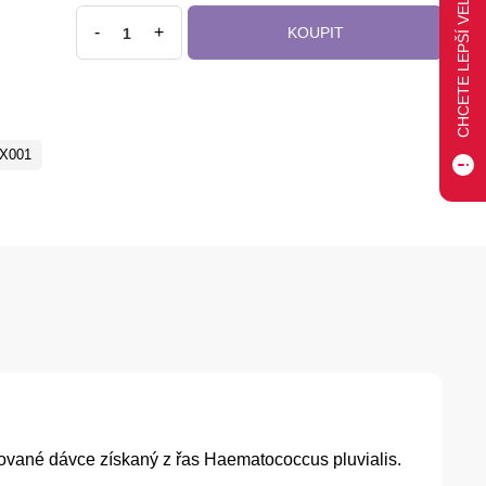
-
+
KOUPIT
X001
rované dávce získaný z řas Haematococcus pluvialis.