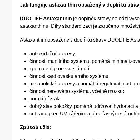
Jak funguje astaxanthin obsažený v doplňku stra
DUOLIFE Astaxanthin
je doplněk stravy na bázi vys
astaxanthinu. Díky standardizaci je zaručeno množství
Astaxanthin obsažený v doplňku stravy DUOLIFE Asta
antioxidační procesy;
činnost imunitního systému, pomáhá minimalizovat
zpomalení procesu stárnutí;
činnost kardiovaskulárního systému;
metabolické procesy a pomáhá regulovat hladinu gl
činnost nervového systému, včetně mozku;
normální zrak;
dobrý stav pokožky, pomáhá udržovat hydrataci a 
ochranu před UV zářením a předčasným stárnutím
Způsob užití: