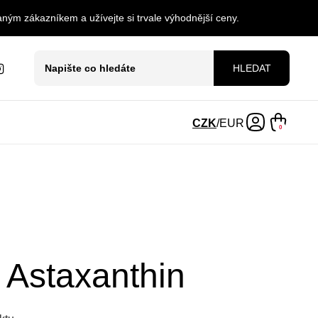
ným zákazníkem a užívejte si trvale výhodnější ceny.
HLEDAT
CZK
/
EUR
0
Astaxanthin