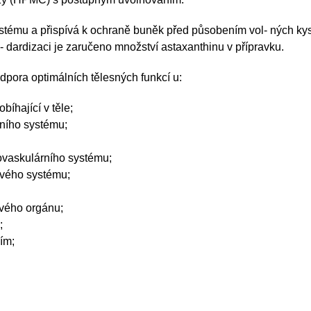
stému a přispívá k ochraně buněk před působením vol- ných kysl
 dardizaci je zaručeno množství astaxanthinu v přípravku.
pora optimálních tělesných funkcí u:
obíhající v těle;
itního systému;
diovaskulárního systému;
vového systému;
kového orgánu;
;
ním;