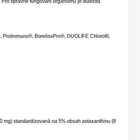
 Pro správné fungování organismu je důležitá
 ProImmuno®, BorelissPro®, DUOLIFE Chlorofil,
60 mg) standardizovaná na 5% obsah astaxanthinu (8