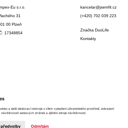
mpex-Eu s.r.o.
kancelar@jsemfit.cz
Plachého 31
(+420) 702 039 223
01 00 Plzeň
Značka DuoLife
IČ: 17348854
Kontakty
es
kies a další sledovací nástroje s cílem vylepšení uživatelského prostředí, zobrazení
návštěvnosti webových stránek a zjištění zdroje návštěvnosti.
Copyright © 2026 Impex-Eu s.r.o.
 předvolby
Odmítám