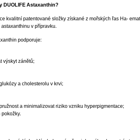
vy DUOLIFE Astaxanthin?
oce kvalitní patentované složky získané z mořských řas Ha- em
 astaxanthinu v přípravku.
xanthin podporuje:
 výskyt zánětů;
ukózy a cholesterolu v krvi;
pružnost a minimalizovat riziko vzniku hyperpigmentace;
 pokožky.