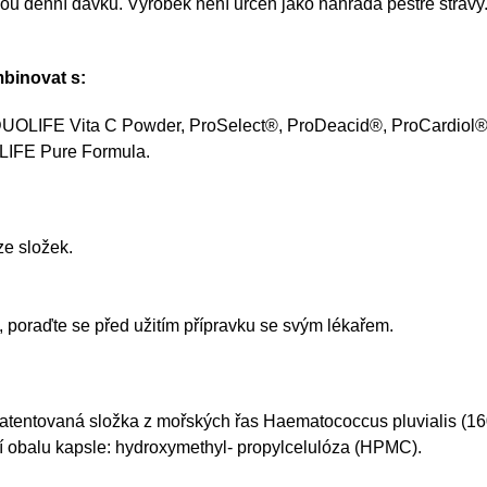
u denní dávku. Výrobek není určen jako náhrada pestré stravy.
binovat s:
UOLIFE Vita C Powder, ProSelect®, ProDeacid®, ProCardiol®,
LIFE Pure Formula.
ze složek.
, poraďte se před užitím přípravku se svým lékařem.
 patentovaná složka z mořských řas Haematococcus pluvialis (1
ení obalu kapsle: hydroxymethyl- propylcelulóza (HPMC).