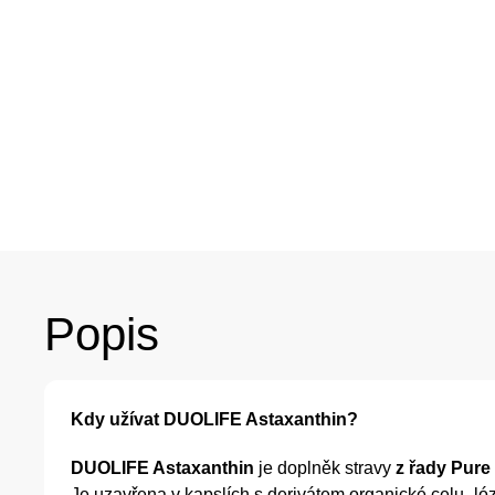
Popis
Kdy užívat DUOLIFE Astaxanthin?
DUOLIFE Astaxanthin
je doplněk stravy
z řady Pure
Je uzavřena v kapslích s derivátem organické celu- 