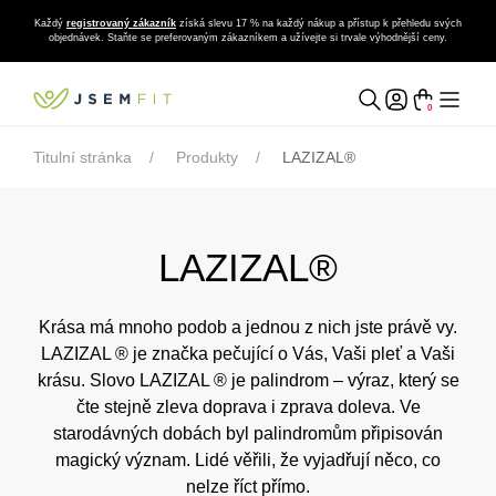
Každý
registrovaný zákazník
získá slevu 17 % na každý nákup a přístup k přehledu svých
objednávek. Staňte se preferovaným zákazníkem a užívejte si trvale výhodnější ceny.
0
Titulní stránka
Produkty
LAZIZAL®
LAZIZAL®
Krása má mnoho podob a jednou z nich jste právě vy.
LAZIZAL ® je značka pečující o Vás, Vaši pleť a Vaši
krásu. Slovo LAZIZAL ® je palindrom – výraz, který se
čte stejně zleva doprava i zprava doleva. Ve
starodávných dobách byl palindromům připisován
magický význam. Lidé věřili, že vyjadřují něco, co
nelze říct přímo.