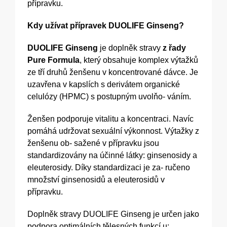
přípravku.
Kdy užívat přípravek DUOLIFE Ginseng?
DUOLIFE Ginseng
je doplněk stravy
z řady
Pure Formula
, který obsahuje komplex výtažků
ze tří druhů ženšenu v koncentrované dávce. Je
uzavřena v kapslích s derivátem organické
celulózy (HPMC) s postupným uvolňo- váním.
Ženšen podporuje vitalitu a koncentraci. Navíc
pomáhá udržovat sexuální výkonnost. Výtažky z
ženšenu ob- sažené v přípravku jsou
standardizovány na účinné látky: ginsenosidy a
eleuterosidy. Díky standardizaci je za- ručeno
množství ginsenosidů a eleuterosidů v
přípravku.
Doplněk stravy DUOLIFE Ginseng je určen jako
podpora optimálních tělesných funkcí u: