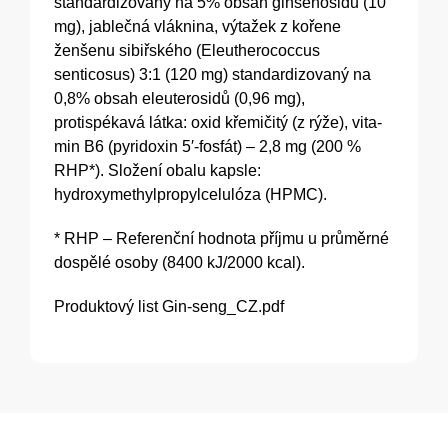
standardizovaný na 5% obsah ginsenosidů (10
mg), jablečná vláknina, výtažek z kořene
ženšenu sibiřského (Eleutherococcus
senticosus) 3:1 (120 mg) standardizovaný na
0,8% obsah eleuterosidů (0,96 mg),
protispékavá látka: oxid křemičitý (z rýže), vita-
min B6 (pyridoxin 5′-fosfát) – 2,8 mg (200 %
RHP*). Složení obalu kapsle:
hydroxymethylpropylcelulóza (HPMC).
* RHP – Referenční hodnota příjmu u průměrné
dospělé osoby (8400 kJ/2000 kcal).
Produktový list
Gin-seng_CZ.pdf