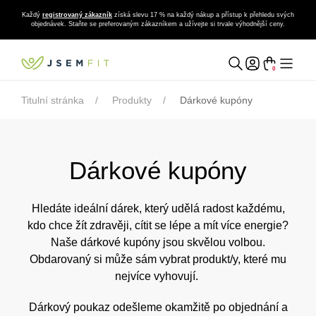
Každý
registrovaný zákazník
získá slevu 17 % na každý nákup a přístup k přehledu svých
objednávek. Staňte se preferovaným zákazníkem a užívejte si trvale výhodnější ceny.
0
Titulní stránka
Produkty
Dárkové kupóny
Dárkové kupóny
Hledáte ideální dárek, který udělá radost každému,
kdo chce žít zdravěji, cítit se lépe a mít více energie?
Naše dárkové kupóny jsou skvělou volbou.
Obdarovaný si může sám vybrat produkt/y, které mu
nejvíce vyhovují.
Dárkový poukaz odešleme okamžitě po objednání a