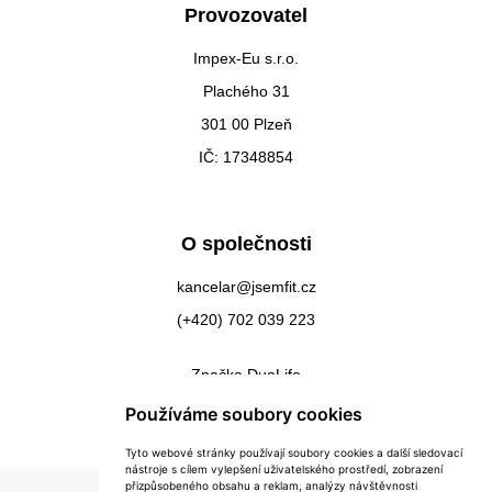
Provozovatel
Impex-Eu s.r.o.
Plachého 31
301 00 Plzeň
IČ: 17348854
O společnosti
kancelar@jsemfit.cz
(+420) 702 039 223
Značka DuoLife
Kontakty
Používáme soubory cookies
Tyto webové stránky používají soubory cookies a další sledovací
nástroje s cílem vylepšení uživatelského prostředí, zobrazení
přizpůsobeného obsahu a reklam, analýzy návštěvnosti