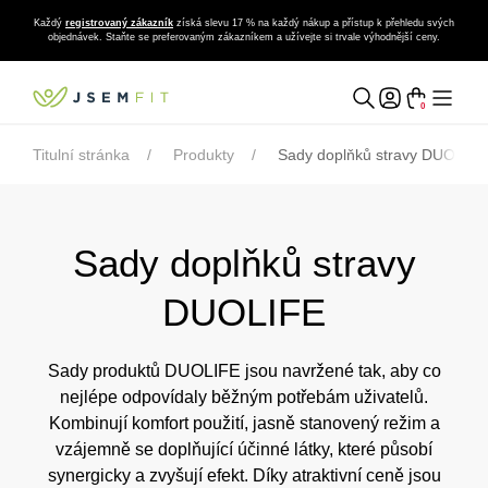
Každý
registrovaný zákazník
získá slevu 17 % na každý nákup a přístup k přehledu svých
objednávek. Staňte se preferovaným zákazníkem a užívejte si trvale výhodnější ceny.
0
Titulní stránka
Produkty
Sady doplňků stravy DUOLIFE
Sady doplňků stravy
DUOLIFE
Sady produktů DUOLIFE jsou navržené tak, aby co
nejlépe odpovídaly běžným potřebám uživatelů.
Kombinují komfort použití, jasně stanovený režim a
vzájemně se doplňující účinné látky, které působí
synergicky a zvyšují efekt. Díky atraktivní ceně jsou