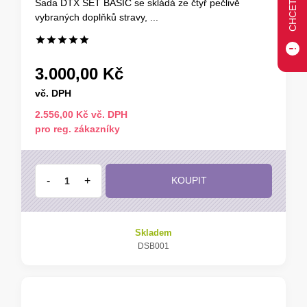
Sada DTX SET BASIC se skládá ze čtyř pečlivě
vybraných doplňků stravy, ...
3.000,00 Kč
vč. DPH
2.556,00 Kč vč. DPH
pro reg. zákazníky
-
+
KOUPIT
Skladem
DSB001