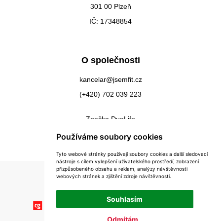
301 00 Plzeň
IČ: 17348854
O společnosti
kancelar@jsemfit.cz
(+420) 702 039 223
Značka DuoLife
Kontakty
Používáme soubory cookies
Tyto webové stránky používají soubory cookies a další sledovací
nástroje s cílem vylepšení uživatelského prostředí, zobrazení
přizpůsobeného obsahu a reklam, analýzy návštěvnosti
webových stránek a zjištění zdroje návštěvnosti.
Souhlasím
Odmítám