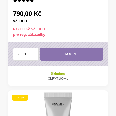
790,00 Kč
vč. DPH
672,00 Kč vč. DPH
pro reg. zákazníky
-
+
KOUPIT
Skladem
CLFMT100ML
Collagen