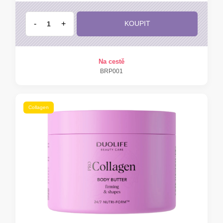
-
+
KOUPIT
Na cestě
BRP001
Collagen