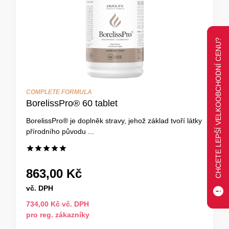
CHCETE LEPŠÍ VELKOOBCHODNÍ CENU?
COMPLETE FORMULA
BorelissPro® 60 tablet
BorelissPro® je doplněk stravy, jehož základ tvoří látky
přírodního původu ...
863,00 Kč
vč. DPH
734,00 Kč vč. DPH
pro reg. zákazníky