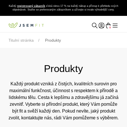
Každý
registrovaný zákazník
získá slevu 17 % na každý nákup a přístup k přehledu svých
objednávek. Staňte se preferovaným zákazníkem a užívejte si trvale výhodnější ceny.
0
Titulní stránka
Produkty
Produkty
Každý produkt vzniká z čistých, kvalitních surovin pro
maximální funkčnost, účinnost s respektem k přírodě a
lidskému tělu. Cesta k lepšímu a zdravějšímu já začíná
zevnitř. Vyberte si přírodní produkt, který Vám pomůže
být fit a svěží každý den. Pokud nevíte, jaký produkt
zvolit, kontaktujte nás, rádi Vám pomůžeme s výběrem.