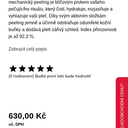
mechanický peeling je klíčovým prvkem vašeho
pečujícího rituálu, který čistí, hydratuje, rozjasňuje a
vyhlazuje vaši pleť. Díky svým aktivním složkám
peeling jemně a účinně odstraňuje odumřelé kožní
buňky a dodává pleti zářivý vzhled. Index přirozenosti
je až 92,3 %.
Zobrazit celý popis
(0 hodnocení) Budťe první kdo bude hodnotit!
CHCETE LEPŠÍ VELKOOBCHODNÍ CENU?
630,00 Kč
vč. DPH