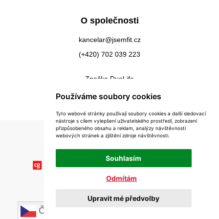
O společnosti
kancelar@jsemfit.cz
(+420) 702 039 223
Značka DuoLife
Kontakty
Používáme soubory cookies
Tyto webové stránky používají soubory cookies a další sledovací
nástroje s cílem vylepšení uživatelského prostředí, zobrazení
přizpůsobeného obsahu a reklam, analýzy návštěvnosti
webových stránek a zjištění zdroje návštěvnosti.
Souhlasím
Odmítám
Copyright © 2026 Impex-Eu s.r.o.
Upravit mé předvolby
Realizace
WebSite21
v roce 2025
Čeština‎