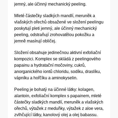
jemný, ale účinný mechanický peeling.
Mleté částečky sladkých mandlí, meruněk a
vlašských ořechů obsažené ve složení peelingu
poskytují pleti jemný, ale účinný mechanický
peeling, odstraňují zrohovatělou pokožku a
jemně masírují obličej.
Složení obsahuje jedinečnou aktivní exfoliační
kompozici. Komplex se skládá z peelingového
papainu a hydratační močoviny, cukrů,
anorganického iontů chloridu, sodíku, draslíku,
vápníku a hořčíku a aminokyselin.
Peeling je bohatý na účinné látky: kolagen,
alantoin, exfoliační komplex s papainem, mleté
částečky sladkých mandlí, meruněk a vlašských
ořechů, výtažek z meduňky, výtažek z aloe vera,
zvlhčující látky, kanolový olej a olej babassu.