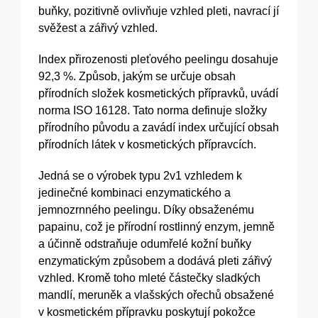
buňky, pozitivně ovlivňuje vzhled pleti, navrací jí
svěžest a zářivý vzhled.
Index přirozenosti pleťového peelingu dosahuje
92,3 %. Způsob, jakým se určuje obsah
přírodních složek kosmetických přípravků, uvádí
norma ISO 16128. Tato norma definuje složky
přírodního původu a zavádí index určující obsah
přírodních látek v kosmetických přípravcích.
Jedná se o výrobek typu 2v1 vzhledem k
jedinečné kombinaci enzymatického a
jemnozrnného peelingu. Díky obsaženému
papainu, což je přírodní rostlinný enzym, jemně
a účinně odstraňuje odumřelé kožní buňky
enzymatickým způsobem a dodává pleti zářivý
vzhled. Kromě toho mleté částečky sladkých
mandlí, meruněk a vlašských ořechů obsažené
v kosmetickém přípravku poskytují pokožce