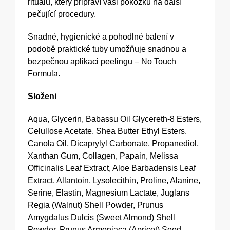
rituálu, který připraví vaši pokožku na další
pečující procedury.
Snadné, hygienické a pohodlné balení v
podobě praktické tuby umožňuje snadnou a
bezpečnou aplikaci peelingu – No Touch
Formula.
Složeni
Aqua, Glycerin, Babassu Oil Glycereth-8 Esters,
Celullose Acetate, Shea Butter Ethyl Esters,
Canola Oil, Dicaprylyl Carbonate, Propanediol,
Xanthan Gum, Collagen, Papain, Melissa
Officinalis Leaf Extract, Aloe Barbadensis Leaf
Extract, Allantoin, Lysolecithin, Proline, Alanine,
Serine, Elastin, Magnesium Lactate, Juglans
Regia (Walnut) Shell Powder, Prunus
Amygdalus Dulcis (Sweet Almond) Shell
Powder, Prunus Armeniaca (Apricot) Seed