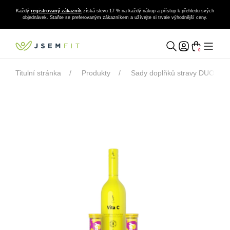
Každý
registrovaný zákazník
získá slevu 17 % na každý nákup a přístup k přehledu svých
objednávek. Staňte se preferovaným zákazníkem a užívejte si trvale výhodnější ceny.
0
Titulní stránka
Produkty
Sady doplňků stravy DUOLIFE