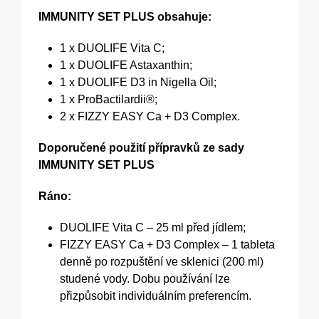
IMMUNITY SET PLUS obsahuje:
1 x DUOLIFE Vita C;
1 x DUOLIFE Astaxanthin;
1 x DUOLIFE D3 in Nigella Oil;
1 x ProBactilardii®;
2 x FIZZY EASY Ca + D3 Complex.
Doporučené použití přípravků ze sady
IMMUNITY SET PLUS
Ráno:
DUOLIFE Vita C – 25 ml před jídlem;
FIZZY EASY Ca + D3 Complex – 1 tableta
denně po rozpuštění ve sklenici (200 ml)
studené vody. Dobu používání lze
přizpůsobit individuálním preferencím.