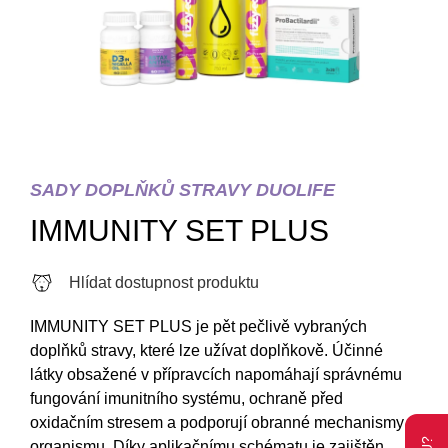
SADY DOPLŇKŮ STRAVY DUOLIFE
IMMUNITY SET PLUS
Hlídat dostupnost produktu
IMMUNITY SET PLUS je pět pečlivě vybraných
doplňků stravy, které lze užívat doplňkově. Účinné
látky obsažené v přípravcích napomáhají správnému
fungování imunitního systému, ochraně před
oxidačním stresem a podporují obranné mechanismy
organismu. Díky aplikačnímu schématu je zajištěn