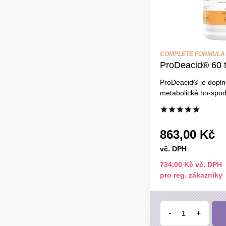
COMPLETE FORMULA
ProDeacid® 60 t
ProDeacid® je doplně
metabolické ho-spoda
863,00 Kč
vč. DPH
734,00 Kč vč. DPH
pro reg. zákazníky
-
+