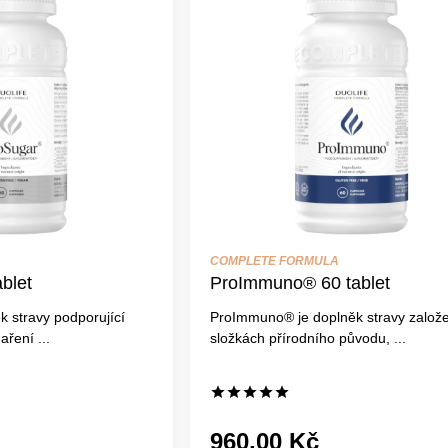
COMPLETE FORMULA
blet
ProImmuno® 60 tablet
k stravy podporující
ProImmuno® je doplněk stravy založ
ření ...
složkách přírodního původu, ...
960,00 Kč