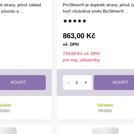
k stravy, jehož základ
ProSlimer® je doplněk stravy, jehož z
o původu a ...
tvoří chráněná směs BioSlimer® ...
863,00 Kč
vč. DPH
734,00 Kč vč. DPH
pro reg. zákazníky
-
+
KOUPIT
KOUPIT
ladem
Skladem
RS001
PRS002