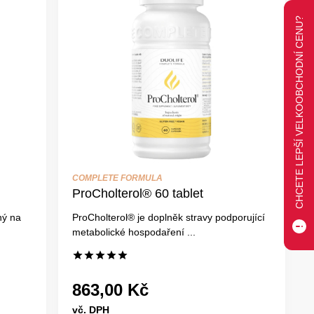
CHCETE LEPŠÍ VELKOOBCHODNÍ CENU?
COMPLETE FORMULA
ProCholterol® 60 tablet
ný na
ProCholterol® je doplněk stravy podporující
metabolické hospodaření ...
863,00 Kč
vč. DPH