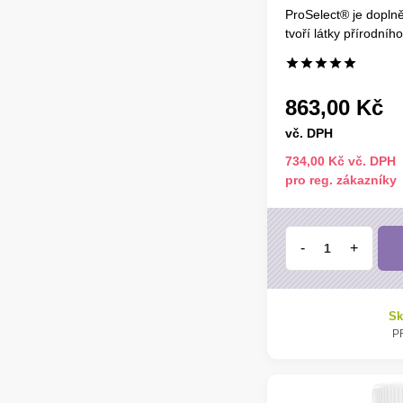
ProSelect® je doplně
tvoří látky přírodníh
863,00 Kč
vč. DPH
734,00 Kč vč. DPH
pro reg. zákazníky
-
+
Sk
P