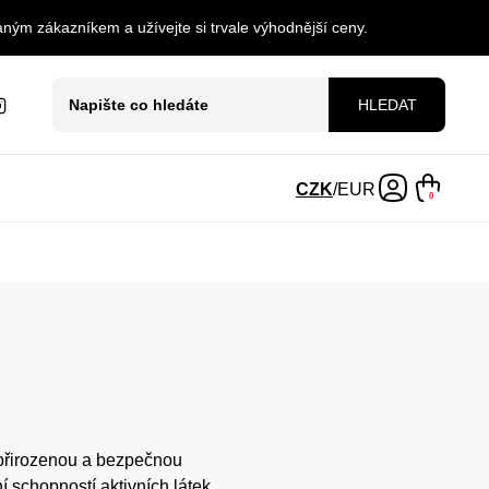
ným zákazníkem a užívejte si trvale výhodnější ceny.
HLEDAT
CZK
/
EUR
0
přirozenou a bezpečnou
 schopností aktivních látek