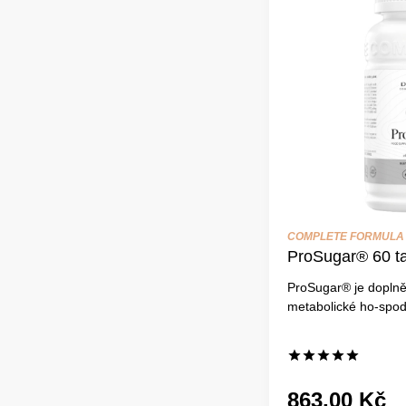
COMPLETE FORMULA
ProSugar® 60 ta
ProSugar® je doplně
metabolické ho-spoda
863,00 Kč