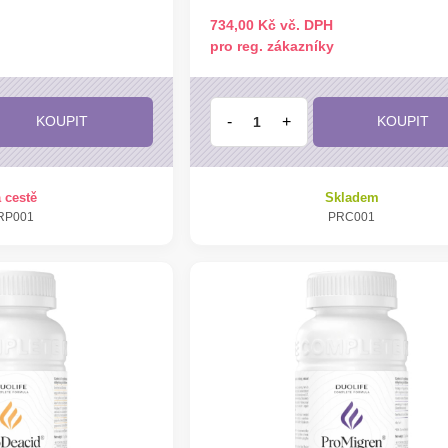
734,00 Kč vč. DPH
pro reg. zákazníky
-
+
KOUPIT
KOUPIT
 cestě
Skladem
RP001
PRC001