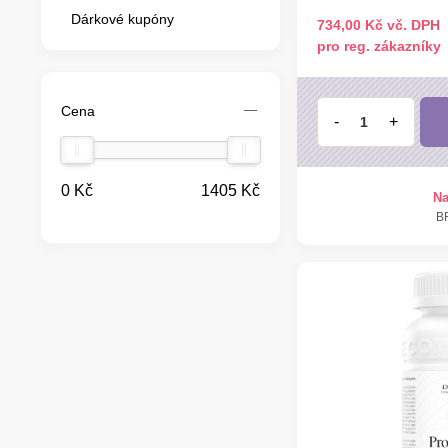
Dárkové kupóny
734,00 Kč vč. DPH
pro reg. zákazníky
Cena
-
+
0 Kč
1405 Kč
Na
B