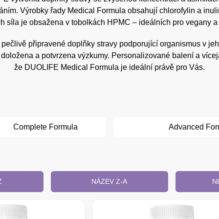
ím. Výrobky řady Medical Formula obsahují chlorofylin a inuli
ch síla je obsažena v tobolkách HPMC – ideálních pro vegany a
pečlivě připravené doplňky stravy podporující organismus v jeh
e doložena a potvrzena výzkumy. Personalizované balení a víc
že DUOLIFE Medical Formula je ideální právě pro Vás.
Complete Formula
Advanced For
Z
NÁZEV Z-A
N