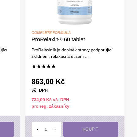
COMPLETE FORMULA
ProRelaxin® 60 tablet
jící
ProRelaxin® je doplněk stravy podporující
zklidnění, relaxaci a utišení ...
863,00 Kč
vč. DPH
734,00 Kč vč. DPH
pro reg. zákazníky
-
+
KOUPIT