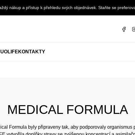
ždý nákup a přístup k přehledu svých objednávek. Staňte se preferova
UOLIFE
KONTAKTY
MEDICAL FORMULA
al Formula byly připraveny tak, aby podporovaly organismus 
 vytvořila doplňky stravy se zvýšenou koncentrací a asimilační