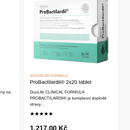
ADVANCED FORMULA
ProBactilardii® 2x20 tablet
ený na
DuoLife CLINICAL FORMULA
PROBACTILARDII® je komplexní doplněk
stravy ...
1.217,00 Kč