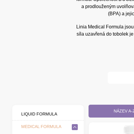
a prodlouženým uvolňován
(BPA) a jeji
Linia Medical Formula jsou 
síla uzavřená do tobolek j
NÁZEV A-
LIQUID FORMULA
MEDICAL FORMULA