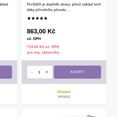
áklad
ProStik® je doplněk stravy, jehož základ tvoří
látky přírodního původu ...
863,00 Kč
vč. DPH
734,00 Kč vč. DPH
pro reg. zákazníky
-
+
KOUPIT
Skladem
PRS003