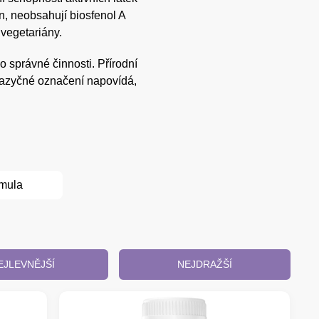
n, neobsahují biosfenol A
 vegetariány.
o správné činnosti. Přírodní
ejazyčné označení napovídá,
mula
EJLEVNĚJŠÍ
NEJDRAŽŠÍ