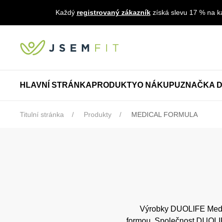
Každý
registrovaný zákazník
získá slevu 17 % na ka
HLAVNÍ STRÁNKA
PRODUKTY
O NÁKUPU
ZNAČKA D
Titulní stránka
Produkty
MEDICAL FORMULA
Výrobky DUOLIFE Medic
formou. Společnost DUOLIFE