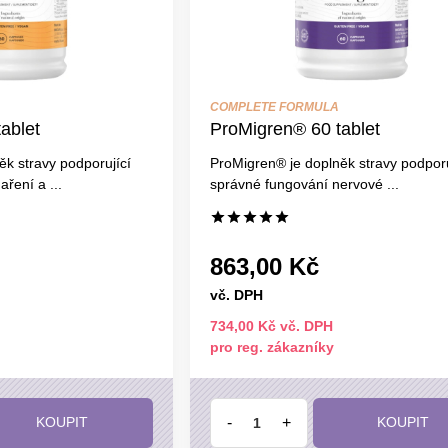
COMPLETE FORMULA
ablet
ProMigren® 60 tablet
k stravy podporující
ProMigren® je doplněk stravy podporu
ření a ...
správné fungování nervové ...
863,00 Kč
vč. DPH
734,00 Kč vč. DPH
pro reg. zákazníky
-
+
KOUPIT
KOUPIT