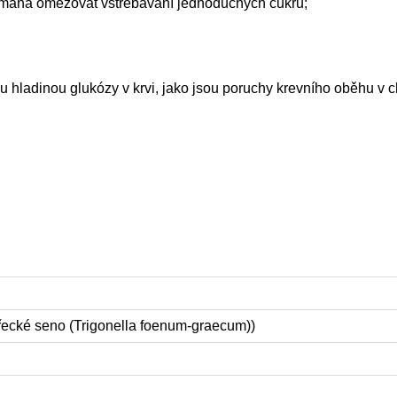
 pomáhá omezovat vstřebávání jednoduchých cukrů;
 hladinou glukózy v krvi, jako jsou poruchy krevního oběhu v c
řecké seno (Trigonella foenum-graecum))