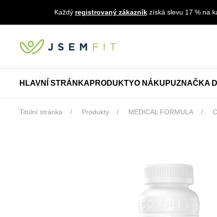
Každý
registrovaný zákazník
získá slevu 17 % na ka
HLAVNÍ STRÁNKA
PRODUKTY
O NÁKUPU
ZNAČKA D
Titulní stránka
Produkty
MEDICAL FORMULA
C