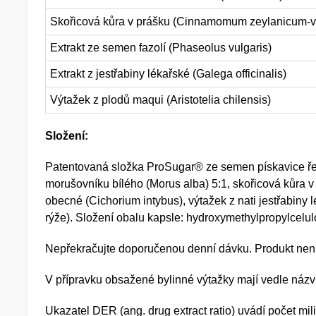
Skořicová kůra v prášku (Cinnamomum zeylanicum-
Extrakt ze semen fazolí (Phaseolus vulgaris)
Extrakt z jestřabiny lékařské (Galega officinalis)
Výtažek z plodů maqui (Aristotelia chilensis)
Složení:
Patentovaná složka ProSugar® ze semen pískavice řeck
morušovníku bílého (Morus alba) 5:1, skořicová kůra 
obecné (Cichorium intybus), výtažek z nati jestřabiny lé
rýže). Složení obalu kapsle: hydroxymethylpropylcelul
Nepřekračujte doporučenou denní dávku. Produkt není u
V přípravku obsažené bylinné výtažky mají vedle ná
Ukazatel DER (ang. drug extract ratio) uvádí počet mil