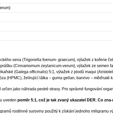
verum)
ého sena (Trigonella foenum- graecum), výtažek z kořene čeka
v prášku (Cinnamomum zeylanicum-verum), výtažek ze semen fazo
kařské (Galega officinalis) 5:1, výtažek z plodů maqui (Aristoteli
óza (HPMC), želírující látka – guma gellan, barvivo – měďnaté k
rčen jako náhrada pestré stravy. Pro správné fungování organis
zvu uveden
poměr 5:1, což je tak zvaný ukazatel DER. Co zn
igramů rostlinné suroviny použitý k získání jednoho miligramu v