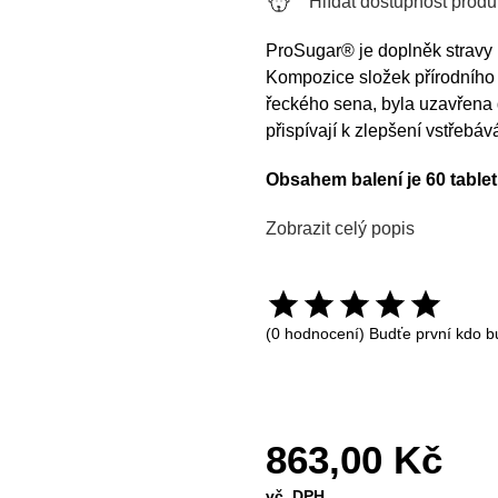
Hlídat dostupnost produ
ProSugar® je doplněk stravy 
Kompozice složek přírodního
řeckého sena, byla uzavřena 
přispívají k zlepšení vstřebává
Obsahem balení je 60 tablet
Zobrazit celý popis
(0 hodnocení) Budťe první kdo b
863,00 Kč
vč. DPH