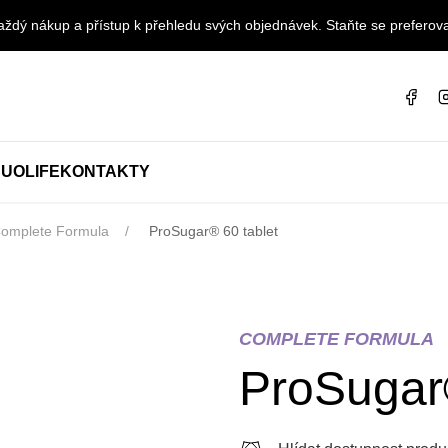
ždý nákup a přístup k přehledu svých objednávek. Staňte se preferova
UOLIFE
KONTAKTY
omplete Formula
ProSugar® 60 tablet
COMPLETE FORMULA
ProSugar®