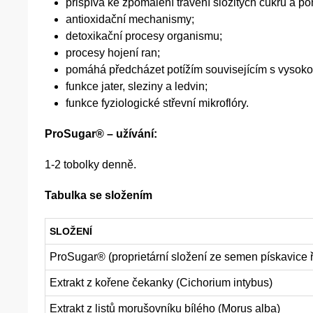
přispívá ke zpomalení trávení složitých cukrů a
antioxidační mechanismy;
detoxikační procesy organismu;
procesy hojení ran;
pomáhá předcházet potížím souvisejícím s vysokou
funkce jater, sleziny a ledvin;
funkce fyziologické střevní mikroflóry.
ProSugar® – užívání:
1-2 tobolky denně.
Tabulka se složením
SLOŽENÍ
ProSugar® (proprietární složení ze semen pískavice 
Extrakt z kořene čekanky (Cichorium intybus)
Extrakt z listů morušovníku bílého (Morus alba)