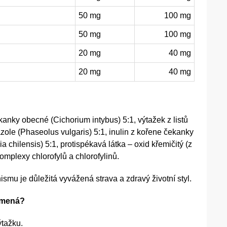
50 mg
100 mg
50 mg
100 mg
20 mg
40 mg
20 mg
40 mg
nky obecné (Cichorium intybus) 5:1, výtažek z listů
le (Phaseolus vulgaris) 5:1, inulin z kořene čekanky
a chilensis) 5:1, protispékavá látka – oxid křemičitý (z
omplexy chlorofylů a chlorofylinů.
mu je důležitá vyvážená strava a zdravý životní styl.
a-mená?
ýtažku.