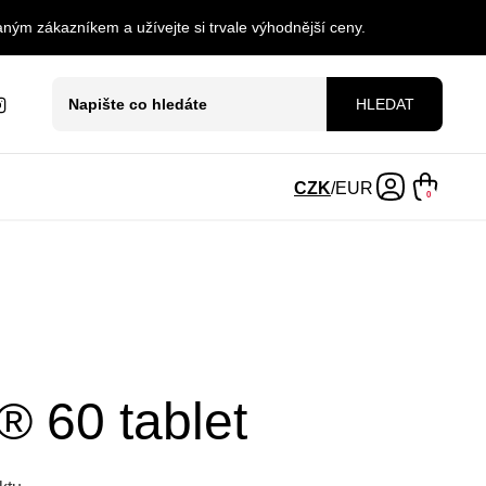
ným zákazníkem a užívejte si trvale výhodnější ceny.
HLEDAT
CZK
/
EUR
0
 60 tablet