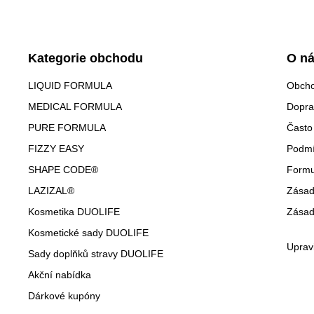
Kategorie obchodu
O n
LIQUID FORMULA
Obcho
MEDICAL FORMULA
Dopra
PURE FORMULA
Často
FIZZY EASY
Podmí
SHAPE CODE®
Formu
LAZIZAL®
Zásad
Kosmetika DUOLIFE
Zásad
Kosmetické sady DUOLIFE
Uprav
Sady doplňků stravy DUOLIFE
Akční nabídka
Dárkové kupóny