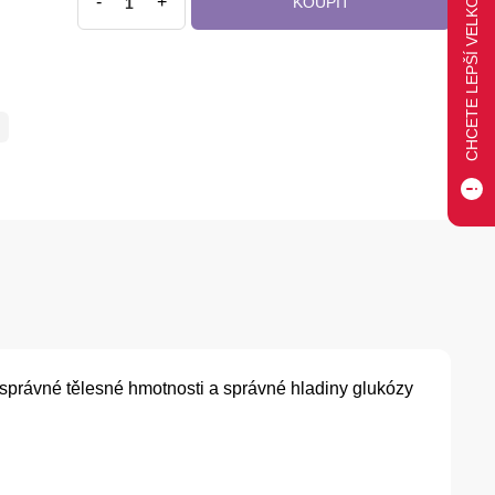
CHCETE LEPŠÍ VELKOOBCHODNÍ CENU?
-
+
KOUPIT
ní správné tělesné hmotnosti a správné hladiny glukózy