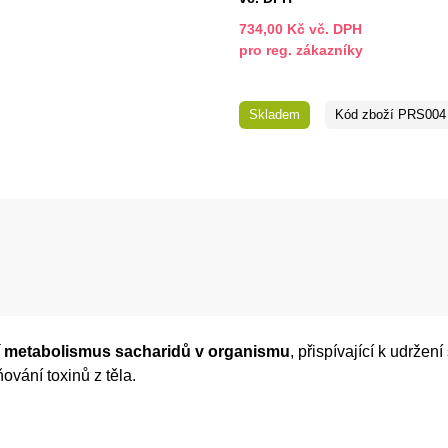
734,00 Kč vč. DPH
pro reg. zákazníky
Skladem
Kód zboží
PRS004
í metabolismus sacharidů v organismu
, přispívající k udrže
ování toxinů z těla.