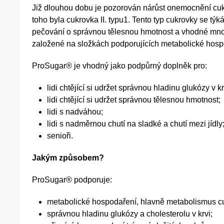
Již dlouhou dobu je pozorován nárůst onemocnění cukr
toho byla cukrovka II. typu1. Tento typ cukrovky se týká
pečování o správnou tělesnou hmotnost a vhodné množ
založené na složkách podporujících metabolické hos
ProSugar® je vhodný jako podpůrný doplněk pro:
lidi chtějící si udržet správnou hladinu glukózy v kr
lidi chtějící si udržet správnou tělesnou hmotnost;
lidi s nadváhou;
lidi s nadměrnou chutí na sladké a chutí mezi jídly
senioři.
Jakým způsobem?
ProSugar® podporuje:
metabolické hospodaření, hlavně metabolismus cuk
správnou hladinu glukózy a cholesterolu v krvi;