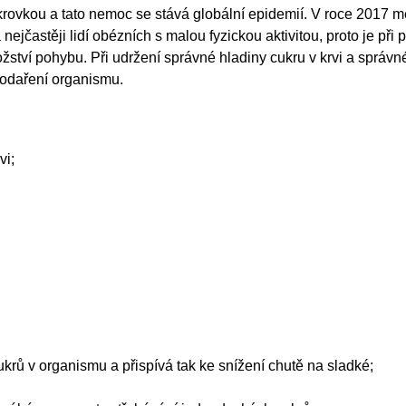
ovkou a tato nemoc se stává globální epidemií. V roce 2017 měl
 nejčastěji lidí obézních s malou fyzickou aktivitou, proto je při 
ství pohybu. Při udržení správné hladiny cukru v krvi a sprá
podaření organismu.
vi;
;
rů v organismu a přispívá tak ke snížení chutě na sladké;