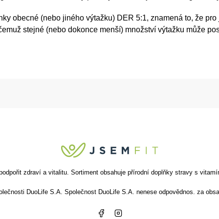
y obecné (nebo jiného výtažku) DER 5:1, znamená to, že pro je
čemuž stejné (nebo dokonce menší) množství výtažku může posk
ořit zdraví a vitalitu. Sortiment obsahuje přírodní doplňky stravy s vitamín
společnosti DuoLife S.A. Společnost DuoLife S.A. nenese odpovědnos. za obsa