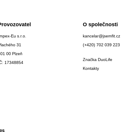
Provozovatel
O společnosti
mpex-Eu s.r.o.
kancelar@jsemfit.cz
Plachého 31
(+420) 702 039 223
01 00 Plzeň
Značka DuoLife
IČ: 17348854
Kontakty
es