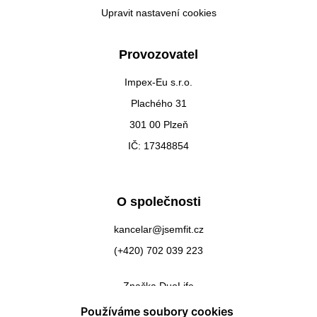
Upravit nastavení cookies
Provozovatel
Impex-Eu s.r.o.
Plachého 31
301 00 Plzeň
IČ: 17348854
O společnosti
kancelar@jsemfit.cz
(+420) 702 039 223
Značka DuoLife
Kontakty
Používáme soubory cookies