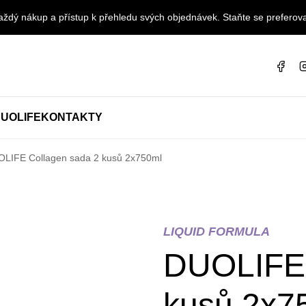
ždý nákup a přístup k přehledu svých objednávek. Staňte se preferova
UOLIFE
KONTAKTY
LIFE Collagen sada 2 kusů 2x750ml
LIQUID FORMULA
DUOLIFE 
kusů 2x7