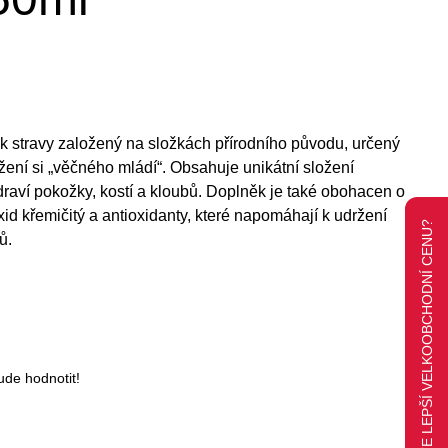
 stravy založený na složkách přírodního původu, určený
udržení si „věčného mládí“. Obsahuje unikátní složení
draví pokožky, kostí a kloubů. Doplněk je také obohacen o
xid křemičitý a antioxidanty, které napomáhají k udržení
CHCETE LEPŠÍ VELKOOBCHODNÍ CENU?
ů.
ude hodnotit!