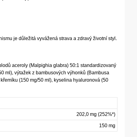
mu je důležitá vyvážená strava a zdravý životní styl.
plodů aceroly (Malpighia glabra) 50:1 standardizovaný
mg/50 ml), výtažek z bambusových výhonků (Bambusa
 křemíku (150 mg/50 ml), kyselina hyaluronová (50
202,0 mg (252%*)
150 mg