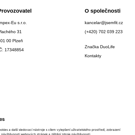
Provozovatel
O společnosti
mpex-Eu s.r.o.
kancelar@jsemfit.cz
Plachého 31
(+420) 702 039 223
01 00 Plzeň
Značka DuoLife
IČ: 17348854
Kontakty
es
kies a další sledovací nástroje s cílem vylepšení uživatelského prostředí, zobrazení
návštěvnosti webových stránek a zjištění zdroje návštěvnosti.