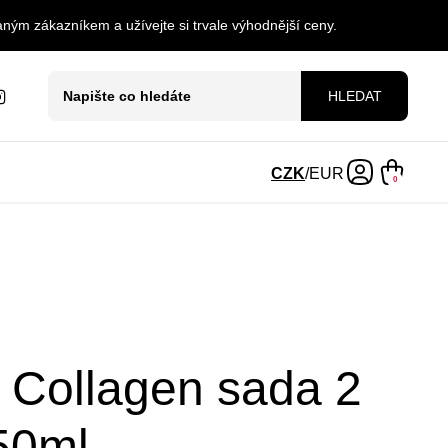
ným zákazníkem a užívejte si trvale výhodnější ceny.
HLEDAT
CZK
/
EUR
0
Collagen sada 2
50ml