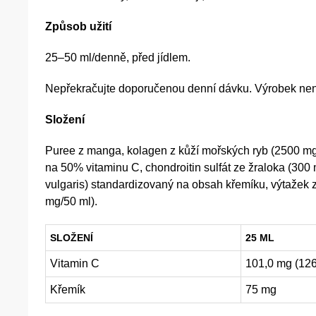
Způsob užití
25–50 ml/denně, před jídlem.
Nepřekračujte doporučenou denní dávku. Výrobek není u
Složení
Puree z manga, kolagen z kůží mořských ryb (2500 mg/
na 50% vitaminu C, chondroitin sulfát ze žraloka (30
vulgaris) standardizovaný na obsah křemíku, výtažek 
mg/50 ml).
SLOŽENÍ
25 ML
Vitamin C
101,0 mg (12
Křemík
75 mg