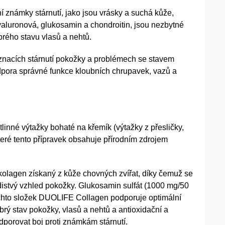
 známky stárnutí, jako jsou vrásky a suchá kůže,
hyaluronová, glukosamin a chondroitin, jsou nezbytné
brého stavu vlasů a nehtů.
říznacích stárnutí pokožky a problémech se stavem
dpora správné funkce kloubních chrupavek, vazů a
inné výtažky bohaté na křemík (výtažky z přesličky,
teré tento přípravek obsahuje přírodním zdrojem
kolagen získaný z kůže chovných zvířat, díky čemuž se
ladistvý vzhled pokožky. Glukosamin sulfát (1000 mg/50
těchto složek DUOLIFE Collagen podporuje optimální
ý stav pokožky, vlasů a nehtů a antioxidační a
porovat boj proti známkám stárnutí.