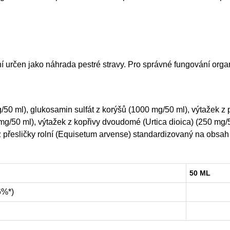
rčen jako náhrada pestré stravy. Pro správné fungování organis
50 ml), glukosamin sulfát z korýšů (1000 mg/50 ml), výtažek z 
0 mg/50 ml), výtažek z kopřivy dvoudomé (Urtica dioica) (250 
z přesličky rolní (Equisetum arvense) standardizovaný na obsah
50 ML
6%*)