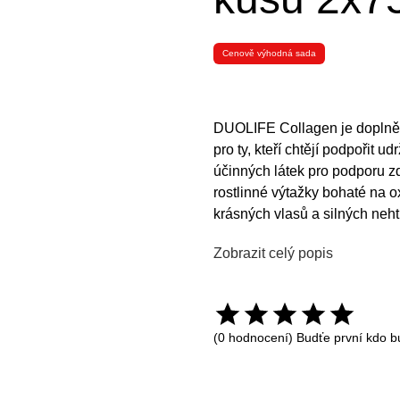
Cenově výhodná sada
DUOLIFE Collagen je doplněk
pro ty, kteří chtějí podpořit 
účinných látek pro podporu z
rostlinné výtažky bohaté na o
krásných vlasů a silných neht
Zobrazit celý popis
(0 hodnocení) Budťe první kdo b