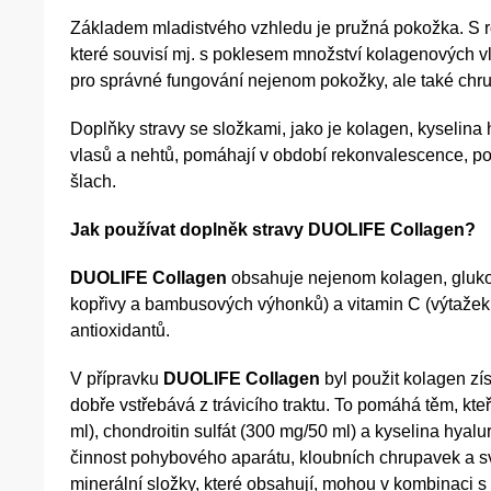
Základem mladistvého vzhledu je pružná pokožka. S ro
které souvisí mj. s poklesem množství kolagenových vl
pro správné fungování nejenom pokožky, ale také chrup
Doplňky stravy se složkami, jako je kolagen, kyselina
vlasů a nehtů, pomáhají v období rekonvalescence, p
šlach.
Jak používat doplněk stravy DUOLIFE Collagen?
DUOLIFE Collagen
obsahuje nejenom kolagen, glukosa
kopřivy a bambusových výhonků) a vitamin C (výtažek z
antioxidantů.
V přípravku
DUOLIFE Collagen
byl použit kolagen zí
dobře vstřebává z trávicího traktu. To pomáhá těm, kte
ml), chondroitin sulfát (300 mg/50 ml) a kyselina hy
činnost pohybového aparátu, kloubních chrupavek a sv
minerální složky, které obsahují, mohou v kombinaci