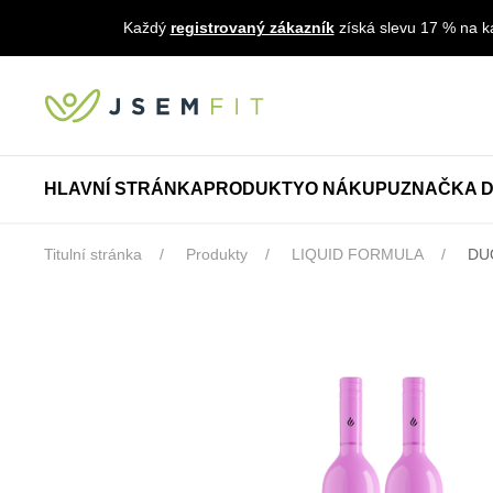
Každý
registrovaný zákazník
získá slevu 17 % na ka
HLAVNÍ STRÁNKA
PRODUKTY
O NÁKUPU
ZNAČKA D
Titulní stránka
Produkty
LIQUID FORMULA
DUO