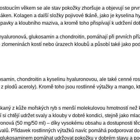
stoucím věkem se ale stav pokožky zhoršuje a objevují se první
áken. Kolagen a další složky pojivové tkáně, jako je kyselina 
avky a kloubního maziva, a kromě toho přispívají k udržení do
 hyaluronová, glukosamin a chondroitin, pomáhají při prvních p
o zlomeninách kostí nebo úrazech kloubů a působí také jako po
min, chondroitin a kyselinu hyaluronovou, ale také cenné rostl
 plodů aceroly). Kromě toho jsou rostlinné výtažky a mango, k
skaný z kůže mořských ryb s menší molekulovou hmotností než 
ří si chtějí udržet svaly a klouby v dobré kondici, stejně jako m
aluronová (50 mg/50 ml) – díky vysokému obsahu a dostupnosti 
alů. Přídavek rostlinných výtažků navíc pomáhá podporovat dobr
 s glukosaminem pomáhat udržovat pokožku v dobrém stavu a pod