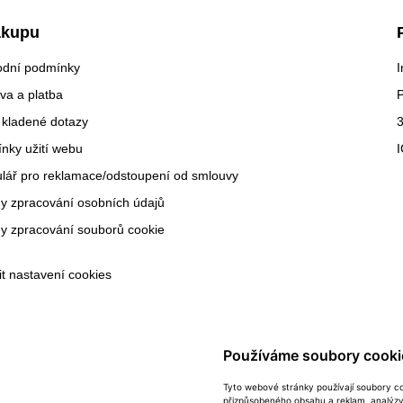
ákupu
dní podmínky
I
va a platba
 kladené dotazy
3
nky užití webu
lář pro reklamace/odstoupení od smlouvy
y zpracování osobních údajů
y zpracování souborů cookie
it nastavení cookies
Používáme soubory cooki
Tyto webové stránky používají soubory coo
přizpůsobeného obsahu a reklam, analýzy 