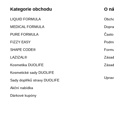
Kategorie obchodu
O n
LIQUID FORMULA
Obcho
MEDICAL FORMULA
Dopra
PURE FORMULA
Často
FIZZY EASY
Podmí
SHAPE CODE®
Formu
LAZIZAL®
Zásad
Kosmetika DUOLIFE
Zásad
Kosmetické sady DUOLIFE
Uprav
Sady doplňků stravy DUOLIFE
Akční nabídka
Dárkové kupóny