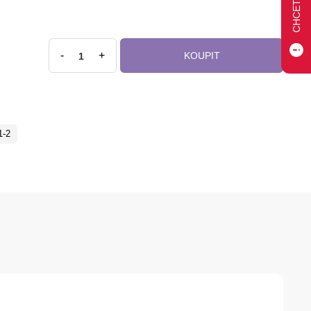
-
+
KOUPIT
-2