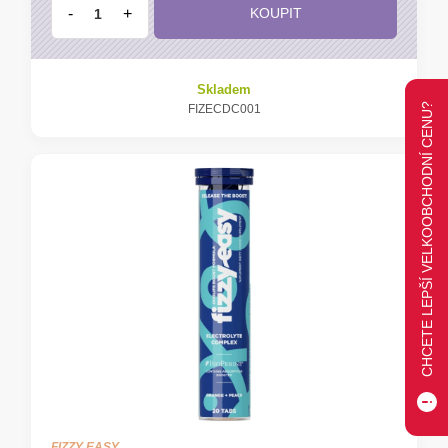
-
+
KOUPIT
Skladem
CHCETE LEPŠÍ VELKOOBCHODNÍ CENU?
FIZECDC001
FIZZY EASY