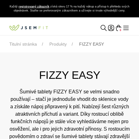
Každý
registrovaný zákazník
získá slevu 17 % na každý nákup a přístup k přehledu svých
objednávek. Staňte se preferovaným zákazníkem a užívejte si trvale výhodnější ceny.
0
Titulní stránka
Produkty
FIZZY EASY
FIZZY EASY
Šumivé tablety FIZZY EASY se velmi snadno
používají – stačí je jednoduše vhodit do sklenice vody
a získáte nápoj připravený k pití. Nabízejí šest různých
atraktivních příchutí a variant. Díky rostoucí oblibě
funkčních nápojů je stále více vyhledáváme nejen pro
osvěžení, ale i pro jejich zdravotní přínosy. S rostoucím
povědomím o zdraví se šumivé tablety stávají zdravější