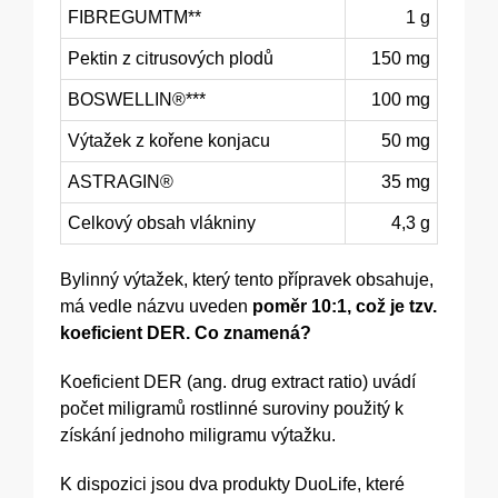
FIBREGUMTM**
1 g
Pektin z citrusových plodů
150 mg
BOSWELLIN®***
100 mg
Výtažek z kořene konjacu
50 mg
ASTRAGIN®
35 mg
Celkový obsah vlákniny
4,3 g
Bylinný výtažek, který tento přípravek obsahuje,
má vedle názvu uveden
poměr 10:1, což je tzv.
koeficient DER. Co znamená?
Koeficient DER (ang. drug extract ratio) uvádí
počet miligramů rostlinné suroviny použitý k
získání jednoho miligramu výtažku.
K dispozici jsou dva produkty DuoLife, které