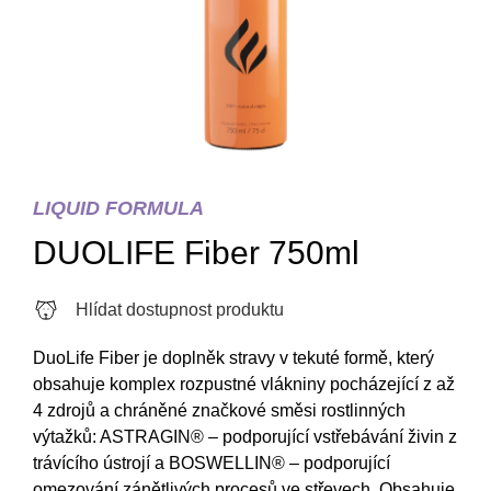
LIQUID FORMULA
DUOLIFE Fiber 750ml
Hlídat dostupnost produktu
DuoLife Fiber je doplněk stravy v tekuté formě, který
obsahuje komplex rozpustné vlákniny pocházející z až
4 zdrojů a chráněné značkové směsi rostlinných
výtažků: ASTRAGIN® – podporující vstřebávání živin z
trávícího ústrojí a BOSWELLIN® – podporující
omezování zánětlivých procesů ve střevech. Obsahuje