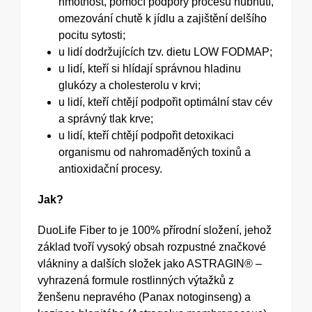
hmotnost, pomocí podpory procesu hubnutí,
omezování chutě k jídlu a zajištění delšího
pocitu sytosti;
u lidí dodržujících tzv. dietu LOW FODMAP;
u lidí, kteří si hlídají správnou hladinu
glukózy a cholesterolu v krvi;
u lidí, kteří chtějí podpořit optimální stav cév
a správný tlak krve;
u lidí, kteří chtějí podpořit detoxikaci
organismu od nahromaděných toxinů a
antioxidační procesy.
Jak?
DuoLife Fiber to je 100% přírodní složení, jehož
základ tvoří vysoký obsah rozpustné značkové
vlákniny a dalších složek jako ASTRAGIN® –
vyhrazená formule rostlinných výtažků z
ženšenu nepravého (Panax notoginseng) a