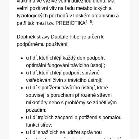
vláknina ve výživě velmi důležitou úlohu. Má
velmi pozitivní vliv na řadu metabolických a
fyziologických pochodů v lidském organismu a
1–5
patří tak mezi tzv. PREBIOTIKA
.
Doplněk stravy DuoLife Fiber je určen k
podpůrnému používání:
u lidí, kteří chtějí každý den podpořit
optimální fungování trávícího ústrojí;
u lidí, kteří chtějí podpořit správné
vstřebávání živin z trávicího ústrojí;
u lidí s potížemi trávícího ústrojí, které
souvisejí s poruchami přirozené střevní
mikroflóry nebo s problémy se zánětlivým
pozadím;
u lidí trpících zácpami a potížemi s pomalou
funkcí střev;
u lidí snažících se udržet správnou