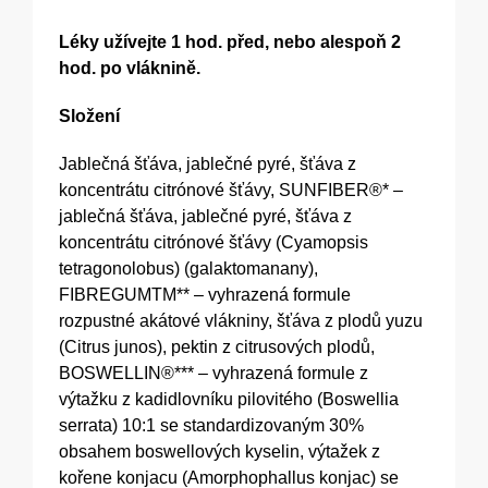
Léky užívejte 1 hod. před, nebo alespoň 2
hod. po vláknině.
Složení
Jablečná šťáva, jablečné pyré, šťáva z
koncentrátu citrónové šťávy, SUNFIBER®* –
jablečná šťáva, jablečné pyré, šťáva z
koncentrátu citrónové šťávy (Cyamopsis
tetragonolobus) (galaktomanany),
FIBREGUMTM** – vyhrazená formule
rozpustné akátové vlákniny, šťáva z plodů yuzu
(Citrus junos), pektin z citrusových plodů,
BOSWELLIN®*** – vyhrazená formule z
výtažku z kadidlovníku pilovitého (Boswellia
serrata) 10:1 se standardizovaným 30%
obsahem boswellových kyselin, výtažek z
kořene konjacu (Amorphophallus konjac) se