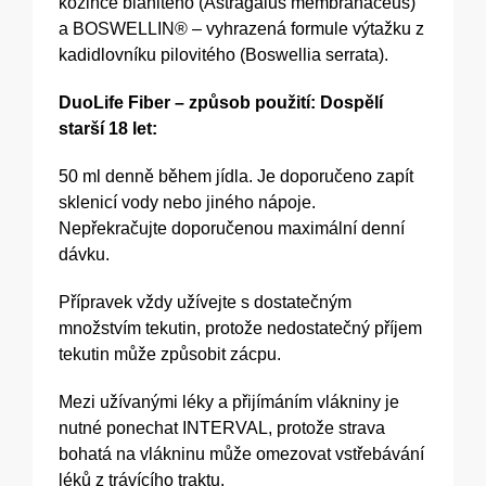
kozince blanitého (Astragalus membranaceus)
a BOSWELLIN® – vyhrazená formule výtažku z
kadidlovníku pilovitého (Boswellia serrata).
DuoLife Fiber – způsob použití: Dospělí
starší 18 let:
50 ml denně během jídla. Je doporučeno zapít
sklenicí vody nebo jiného nápoje.
Nepřekračujte doporučenou maximální denní
dávku.
Přípravek vždy užívejte s dostatečným
množstvím tekutin, protože nedostatečný příjem
tekutin může způsobit zácpu.
Mezi užívanými léky a přijímáním vlákniny je
nutné ponechat INTERVAL, protože strava
bohatá na vlákninu může omezovat vstřebávání
léků z trávícího traktu.