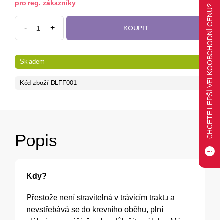
pro reg. zákazníky
CHCETE LEPŠÍ VELKOOBCHODNÍ CENU?
-
+
KOUPIT
Skladem
Kód zboží
DLFF001
Popis
Kdy?
Přestože není stravitelná v trávicím traktu a
nevstřebává se do krevního oběhu, plní