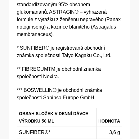
standardizovaným 95% obsahem
glukomananů, ASTRAGIN® – vyhrazená
formule z výtažku z ženšenu nepravého (Panax
notoginseng) a kozince blanitého (Astragalus
membranaceus).
* SUNFIBER® je registrovaná obchodní
známka společnosti Taiyo Kagaku Co., Ltd.
** FIBREGUMTM je obchodní známka
společnosti Nexira.
*** BOSWELLIN® je obchodní známka
společnosti Sabinsa Europe GmbH.
OBSAH SLOŽEK V DENNÍ DÁVCE
VÝROBKU 50 ML
HODNOTA
SUNFIBER®*
3,6 g