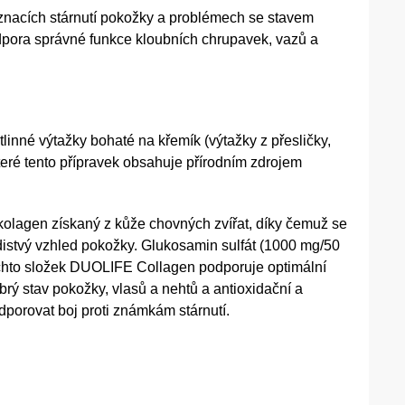
říznacích stárnutí pokožky a problémech se stavem
dpora správné funkce kloubních chrupavek, vazů a
inné výtažky bohaté na křemík (výtažky z přesličky,
teré tento přípravek obsahuje přírodním zdrojem
kolagen získaný z kůže chovných zvířat, díky čemuž se
ladistvý vzhled pokožky. Glukosamin sulfát (1000 mg/50
těchto složek DUOLIFE Collagen podporuje optimální
ý stav pokožky, vlasů a nehtů a antioxidační a
porovat boj proti známkám stárnutí.