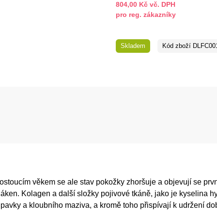
804,00 Kč vč. DPH
pro reg. zákazníky
Skladem
Kód zboží
DLFC00
stoucím věkem se ale stav pokožky zhoršuje a objevují se první
áken. Kolagen a další složky pojivové tkáně, jako je kyselina 
avky a kloubního maziva, a kromě toho přispívají k udržení do