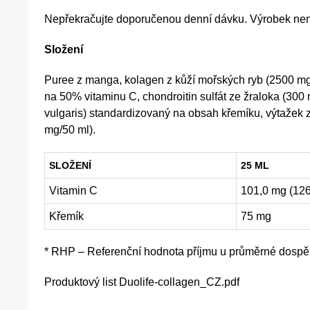
Nepřekračujte doporučenou denní dávku. Výrobek není u
Složení
Puree z manga, kolagen z kůží mořských ryb (2500 mg/
na 50% vitaminu C, chondroitin sulfát ze žraloka (30
vulgaris) standardizovaný na obsah křemíku, výtažek 
mg/50 ml).
SLOŽENÍ
25 ML
Vitamin C
101,0 mg (12
Křemík
75 mg
* RHP – Referenční hodnota příjmu u průměrné dospěl
Produktový list
Duolife-collagen_CZ.pdf