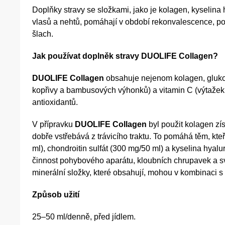
Doplňky stravy se složkami, jako je kolagen, kyselina
vlasů a nehtů, pomáhají v období rekonvalescence, p
šlach.
Jak používat doplněk stravy DUOLIFE Collagen?
DUOLIFE Collagen
obsahuje nejenom kolagen, glukosa
kopřivy a bambusových výhonků) a vitamin C (výtažek z
antioxidantů.
V přípravku
DUOLIFE Collagen
byl použit kolagen zí
dobře vstřebává z trávicího traktu. To pomáhá těm, kte
ml), chondroitin sulfát (300 mg/50 ml) a kyselina hy
činnost pohybového aparátu, kloubních chrupavek a sv
minerální složky, které obsahují, mohou v kombinaci
Způsob užití
25–50 ml/denně, před jídlem.