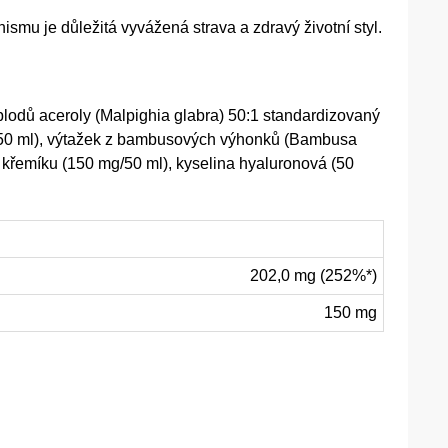
mu je důležitá vyvážená strava a zdravý životní styl.
plodů aceroly (Malpighia glabra) 50:1 standardizovaný
mg/50 ml), výtažek z bambusových výhonků (Bambusa
 křemíku (150 mg/50 ml), kyselina hyaluronová (50
202,0 mg (252%*)
150 mg