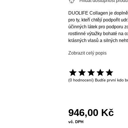
Hlídat dostupnost produ
DUOLIFE Collagen je doplněk
pro ty, kteří chtějí podpořit 
účinných látek pro podporu z
rostlinné výtažky bohaté na o
krásných vlasů a silných neht
Zobrazit celý popis
(0 hodnocení) Budťe první kdo b
946,00 Kč
vč. DPH