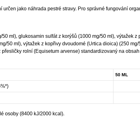
rčen jako náhrada pestré stravy. Pro správné fungování organis
50 ml), glukosamin sulfát z korýšů (1000 mg/50 ml), výtažek z 
0 mg/50 ml), výtažek z kopřivy dvoudomé (Urtica dioica) (250 
z přesličky rolní (Equisetum arvense) standardizovaný na obsah
50 ML
6%*)
é osoby (8400 kJ/2000 kcal).