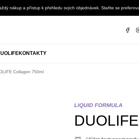
ždý nákup a přístup k přehledu svých objednávek. Staňte se preferova
UOLIFE
KONTAKTY
LIFE Collagen 750ml
LIQUID FORMULA
DUOLIFE 