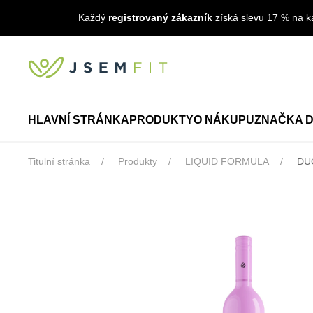
Každý
registrovaný zákazník
získá slevu 17 % na ka
HLAVNÍ STRÁNKA
PRODUKTY
O NÁKUPU
ZNAČKA D
Titulní stránka
Produkty
LIQUID FORMULA
DUO