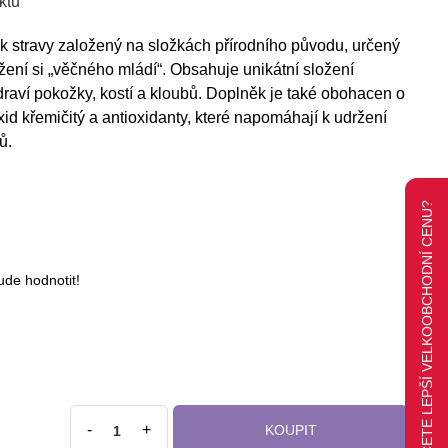
ktu
 stravy založený na složkách přírodního původu, určený
udržení si „věčného mládí“. Obsahuje unikátní složení
draví pokožky, kostí a kloubů. Doplněk je také obohacen o
xid křemičitý a antioxidanty, které napomáhají k udržení
ů.
CHCETE LEPŠÍ VELKOOBCHODNÍ CENU?
ude hodnotit!
-
+
KOUPIT