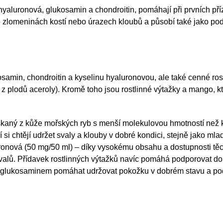
 hyaluronová, glukosamin a chondroitin, pomáhají při prvních p
o zlomeninách kostí nebo úrazech kloubů a působí také jako po
min, chondroitin a kyselinu hyaluronovou, ale také cenné rostl
 plodů aceroly). Kromě toho jsou rostlinné výtažky a mango, k
skaný z kůže mořských ryb s menší molekulovou hmotností než 
ří si chtějí udržet svaly a klouby v dobré kondici, stejně jako m
aluronová (50 mg/50 ml) – díky vysokému obsahu a dostupnosti 
alů. Přídavek rostlinných výtažků navíc pomáhá podporovat dobr
 s glukosaminem pomáhat udržovat pokožku v dobrém stavu a pod