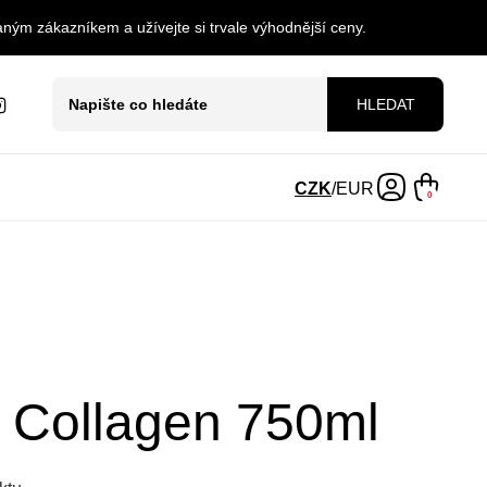
ným zákazníkem a užívejte si trvale výhodnější ceny.
HLEDAT
CZK
/
EUR
0
Collagen 750ml