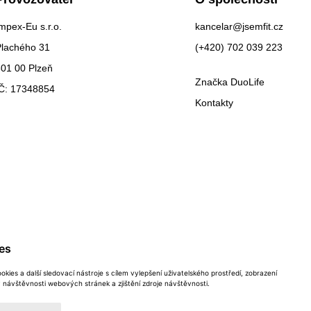
mpex-Eu s.r.o.
kancelar@jsemfit.cz
Plachého 31
(+420) 702 039 223
01 00 Plzeň
Značka DuoLife
IČ: 17348854
Kontakty
es
kies a další sledovací nástroje s cílem vylepšení uživatelského prostředí, zobrazení
návštěvnosti webových stránek a zjištění zdroje návštěvnosti.