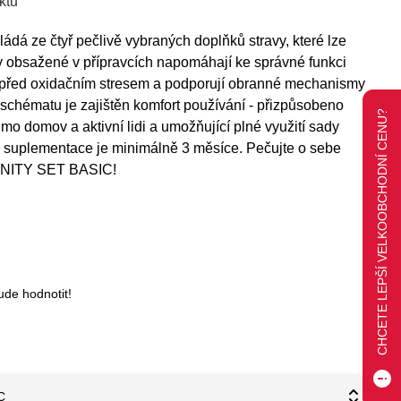
ktu
 ze čtyř pečlivě vybraných doplňků stravy, které lze
ky obsažené v přípravcích napomáhají ke správné funkci
 před oxidačním stresem a podporují obranné mechanismy
schématu je zajištěn komfort používání - přizpůsobeno
CHCETE LEPŠÍ VELKOOBCHODNÍ CENU?
mimo domov a aktivní lidi a umožňující plné využití sady
suplementace je minimálně 3 měsíce. Pečujte o sebe
MUNITY SET BASIC!
ude hodnotit!
C