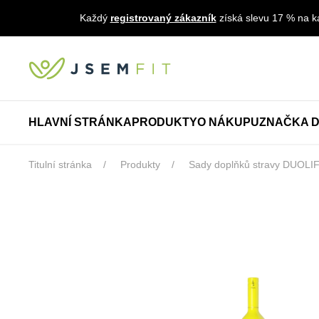
Každý
registrovaný zákazník
získá slevu 17 % na ka
HLAVNÍ STRÁNKA
PRODUKTY
O NÁKUPU
ZNAČKA D
Titulní stránka
Produkty
Sady doplňků stravy DUOLI