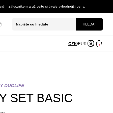
ným zákazníkem a užívejte si trvale výhodnější ceny.
HLEDAT
CZK
/
EUR
0
Y DUOLIFE
Y SET BASIC