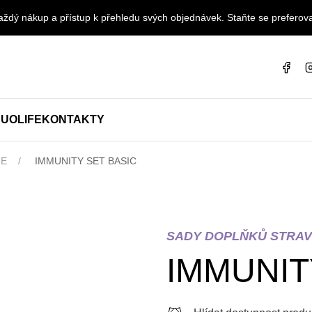
ždý nákup a přístup k přehledu svých objednávek. Staňte se preferova
UOLIFE
KONTAKTY
FE
IMMUNITY SET BASIC
SADY DOPLŇKŮ STRAV
IMMUNIT