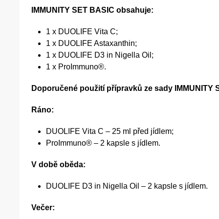
IMMUNITY SET BASIC obsahuje:
1 x DUOLIFE Vita C;
1 x DUOLIFE Astaxanthin;
1 x DUOLIFE D3 in Nigella Oil;
1 x ProImmuno®.
Doporučené použití přípravků ze sady IMMUNITY
Ráno:
DUOLIFE Vita C – 25 ml před jídlem;
ProImmuno® – 2 kapsle s jídlem.
V době oběda:
DUOLIFE D3 in Nigella Oil – 2 kapsle s jídlem.
Večer: