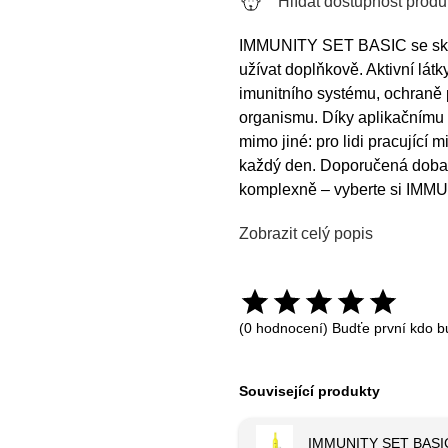
Hlídat dostupnost produ
IMMUNITY SET BASIC se skládá
užívat doplňkově. Aktivní lát
imunitního systému, ochraně
organismu. Díky aplikačnímu 
mimo jiné: pro lidi pracující 
každý den. Doporučená doba 
komplexně – vyberte si IM
Zobrazit celý popis
(0 hodnocení) Budťe první kdo b
Související produkty
IMMUNITY SET BASI