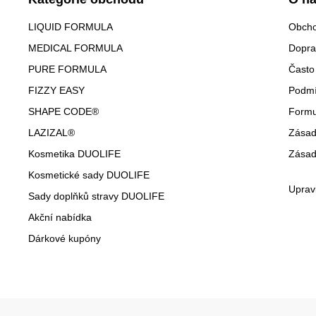
LIQUID FORMULA
Obcho
MEDICAL FORMULA
Dopra
PURE FORMULA
Často
FIZZY EASY
Podmí
SHAPE CODE®
Formu
LAZIZAL®
Zásad
Kosmetika DUOLIFE
Zásad
Kosmetické sady DUOLIFE
Uprav
Sady doplňků stravy DUOLIFE
Akční nabídka
Dárkové kupóny