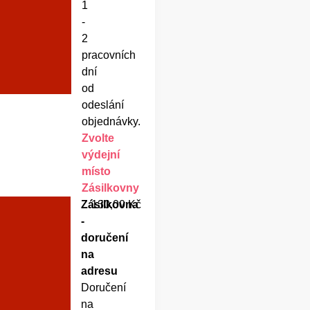
1
-
2
pracovních
dní
od
odeslání
objednávky.
Zvolte
výdejní
místo
Zásilkovny
Zásilkovna
130,00 Kč
-
doručení
na
adresu
Doručení
na