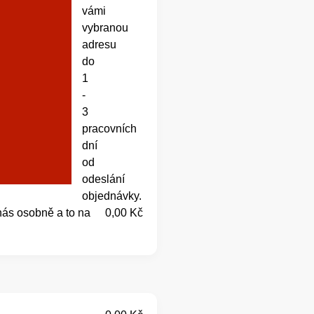
vámi
vybranou
adresu
do
1
-
3
pracovních
dní
od
odeslání
objednávky.
nás osobně a to na
0,00 Kč