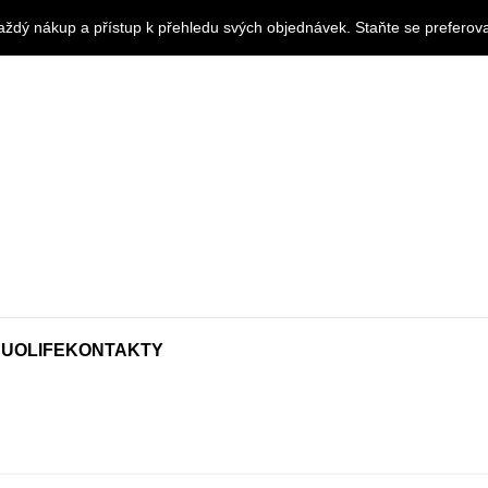
ždý nákup a přístup k přehledu svých objednávek. Staňte se preferova
UOLIFE
KONTAKTY