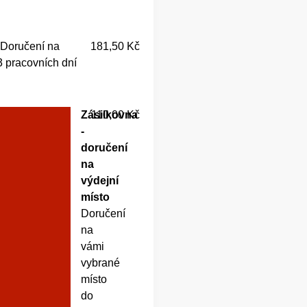
Doručení na
181,50 Kč
3 pracovních dní
Zásilkovna
110,00 Kč
-
doručení
na
výdejní
místo
Doručení
na
vámi
vybrané
místo
do