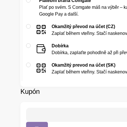
Platební brána Comgate
Plať po svém. S Comgate máš na výběr – ka
Google Pay a další.
Okamžitý převod na účet (CZ)
Zaplať během vteřiny. Stačí naskeno
Dobírka
Dobírka, zaplaťte pohodlně až při přev
Okamžitý prevod na účet (SK)
Zaplať během vteřiny. Stačí naskeno
Kupón