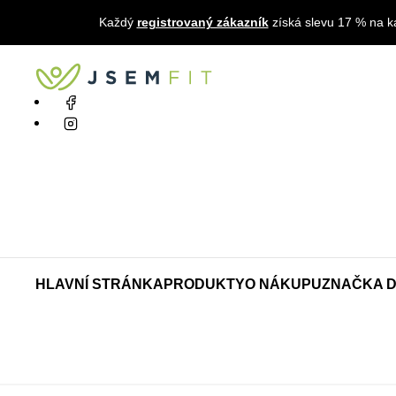
Každý
registrovaný zákazník
získá slevu 17 % na ka
HLAVNÍ STRÁNKA
PRODUKTY
O NÁKUPU
ZNAČKA D