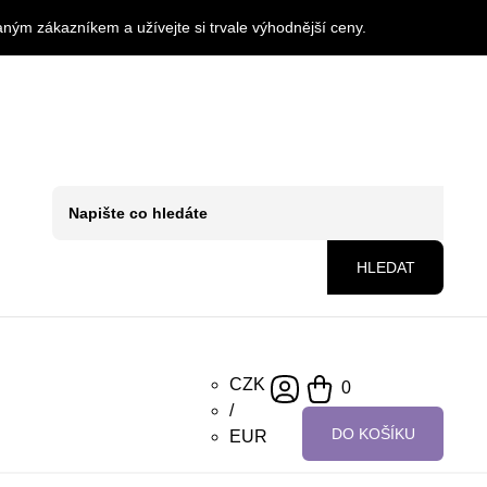
ným zákazníkem a užívejte si trvale výhodnější ceny.
HLEDAT
CZK
0
/
DO KOŠÍKU
EUR