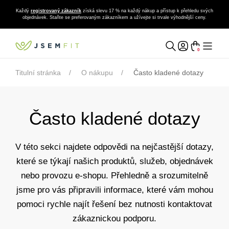
Každý
registrovaný zákazník
získá slevu 17 % na každý nákup a přístup k přehledu svých
objednávek. Staňte se preferovaným zákazníkem a užívejte si trvale výhodnější ceny.
0
Titulní stránka
O nákupu
Často kladené dotazy
Často kladené dotazy
V této sekci najdete odpovědi na nejčastější dotazy,
které se týkají našich produktů, služeb, objednávek
nebo provozu e-shopu. Přehledně a srozumitelně
jsme pro vás připravili informace, které vám mohou
pomoci rychle najít řešení bez nutnosti kontaktovat
zákaznickou podporu.