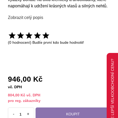
napomáhají k udržení krásných vlasů a silných nehtů.
Zobrazit celý popis
(0 hodnocení) Budťe první kdo bude hodnotit!
CHCETE LEPŠÍ VELKOOBCHODNÍ CENU?
946,00 Kč
vč. DPH
804,00 Kč vč. DPH
pro reg. zákazníky
-
+
KOUPIT