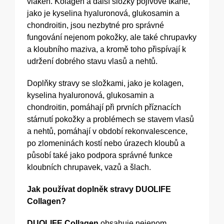
vláken. Kolagen a další složky pojivové tkáně,
jako je kyselina hyaluronová, glukosamin a
chondroitin, jsou nezbytné pro správné
fungování nejenom pokožky, ale také chrupavky
a kloubního maziva, a kromě toho přispívají k
udržení dobrého stavu vlasů a nehtů.
Doplňky stravy se složkami, jako je kolagen,
kyselina hyaluronová, glukosamin a
chondroitin, pomáhají při prvních příznacích
stárnutí pokožky a problémech se stavem vlasů
a nehtů, pomáhají v období rekonvalescence,
po zlomeninách kostí nebo úrazech kloubů a
působí také jako podpora správné funkce
kloubních chrupavek, vazů a šlach.
Jak používat doplněk stravy DUOLIFE
Collagen?
DUOLIFE Collagen
obsahuje nejenom