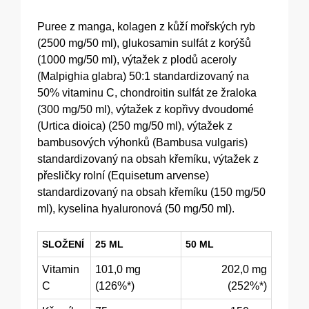
Puree z manga, kolagen z kůží mořských ryb
(2500 mg/50 ml), glukosamin sulfát z korýšů
(1000 mg/50 ml), výtažek z plodů aceroly
(Malpighia glabra) 50:1 standardizovaný na
50% vitaminu C, chondroitin sulfát ze žraloka
(300 mg/50 ml), výtažek z kopřivy dvoudomé
(Urtica dioica) (250 mg/50 ml), výtažek z
bambusových výhonků (Bambusa vulgaris)
standardizovaný na obsah křemíku, výtažek z
přesličky rolní (Equisetum arvense)
standardizovaný na obsah křemíku (150 mg/50
ml), kyselina hyaluronová (50 mg/50 ml).
SLOŽENÍ
25 ML
50 ML
Vitamin
101,0 mg
202,0 mg
C
(126%*)
(252%*)