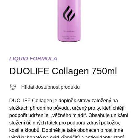
LIQUID FORMULA
DUOLIFE Collagen 750ml
Hlídat dostupnost produktu
DUOLIFE Collagen je doplněk stravy založený na
složkách přírodního původu, určený pro ty, kteří chtějí
podpořit udržení si „věčného mládí“. Obsahuje unikátní
složení účinných látek pro podporu zdraví pokožky,
kostí a kloubů. Doplněk je také obohacen o rostlinné
výtažky bohaté na oxid křemičitý a antioxidanty, které