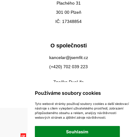
Plachého 31
301 00 Plzeň
IČ: 17348854
O společnosti
kancelar@jsemfit.cz
(+420) 702 039 223
Značka DuoLife
Kontakty
Používáme soubory cookies
Tyto webové stránky používají soubory cookies a další sledovací
nástroje s cílem vylepšení uživatelského prostředí, zobrazení
přizpůsobeného obsahu a reklam, analýzy návštěvnosti
webových stránek a zjištění zdroje návštěvnosti.
Souhlasím