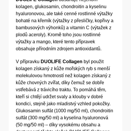
kolagen, glukosamin, chondroitin a kyselinu
hyaluronovou, ale také cenné rostlinné výtažky
bohaté na křemík (výtažky z přesličky, kopřivy a
bambusových výhonků) a vitamin C (výtažek z
plodů aceroly). Kromě toho jsou rostlinné
výtažky a mango, které tento přípravek
obsahuje přírodním zdrojem antioxidantů.
V přípravku
DUOLIFE Collagen
byl použit
kolagen získaný z kůže mořských ryb s menší
molekulovou hmotností než kolagen získaný z
kůže chovných zvířat, díky čemuž se dobře
vstřebává z trávicího traktu. To pomáhá těm,
kteří si chtějí udržet svaly a klouby v dobré
kondici, stejně jako mladistvý vzhled pokožky.
Glukosamin sulfát (1000 mg/50 ml), chondroitin
sulfát (300 mg/50 ml) a kyselina hyaluronová
(50 mg/50 ml) – díky vysokému obsahu a