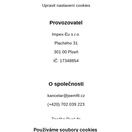
Upravit nastavení cookies
Provozovatel
Impex-Eu s.r.o.
Plachého 31
301 00 Plzeň
IČ: 17348854
O společnosti
kancelar@jsemfit.cz
(+420) 702 039 223
Značka DuoLife
Kontakty
Používáme soubory cookies