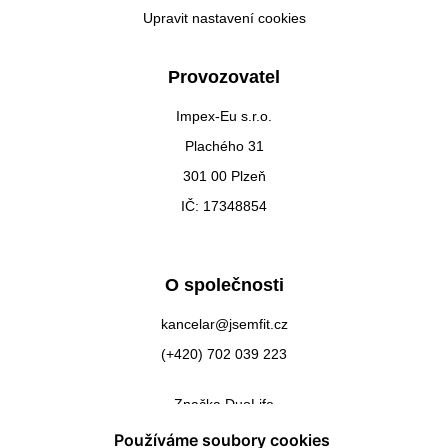
Upravit nastavení cookies
Provozovatel
Impex-Eu s.r.o.
Plachého 31
301 00 Plzeň
IČ: 17348854
O společnosti
kancelar@jsemfit.cz
(+420) 702 039 223
Značka DuoLife
Kontakty
Používáme soubory cookies