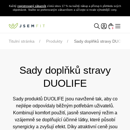
Každý
registrovaný zákazník
získá slevu 17 % na každý nákup a přístup k přehledu svých
objednávek. Staňte se preferovaným zákazníkem a užívejte si trvale výhodnější ceny.
0
Titulní stránka
Produkty
Sady doplňků stravy DUOLIFE
Sady doplňků stravy
DUOLIFE
Sady produktů DUOLIFE jsou navržené tak, aby co
nejlépe odpovídaly běžným potřebám uživatelů.
Kombinují komfort použití, jasně stanovený režim a
vzájemně se doplňující účinné látky, které působí
synergicky a zvyšují efekt. Díky atraktivní ceně jsou