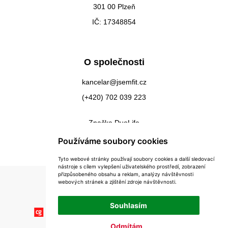
301 00 Plzeň
IČ: 17348854
O společnosti
kancelar@jsemfit.cz
(+420) 702 039 223
Značka DuoLife
Kontakty
Používáme soubory cookies
Tyto webové stránky používají soubory cookies a další sledovací
nástroje s cílem vylepšení uživatelského prostředí, zobrazení
přizpůsobeného obsahu a reklam, analýzy návštěvnosti
webových stránek a zjištění zdroje návštěvnosti.
Souhlasím
Odmítám