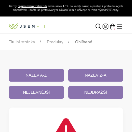
Každý
registrovaný zákazník
získá slevu 17 % na každý nákup a přístup k přehledu svých
objednávek. Staňte se preferovaným zákazníkem a užívejte si trvale výhodnější ceny.
0
Titulní stránka
Produkty
Oblíbené
NÁZEV A-Z
NÁZEV Z-A
NEJLEVNĚJŠÍ
NEJDRAŽŠÍ