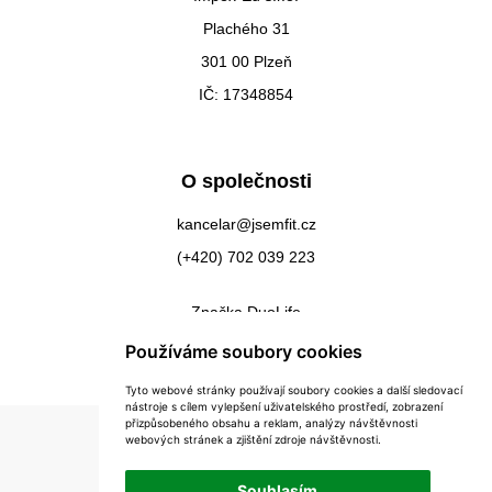
Plachého 31
301 00 Plzeň
IČ: 17348854
O společnosti
kancelar@jsemfit.cz
(+420) 702 039 223
Značka DuoLife
Kontakty
Používáme soubory cookies
Tyto webové stránky používají soubory cookies a další sledovací
nástroje s cílem vylepšení uživatelského prostředí, zobrazení
přizpůsobeného obsahu a reklam, analýzy návštěvnosti
webových stránek a zjištění zdroje návštěvnosti.
Souhlasím