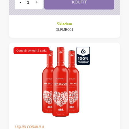
-
+
KOUPIT
Skladem
DLFMB001
Cenově výhodná sada
LIQUID FORMULA