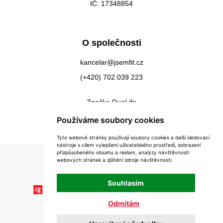
IČ: 17348854
O společnosti
kancelar@jsemfit.cz
(+420) 702 039 223
Značka DuoLife
Kontakty
Používáme soubory cookies
Tyto webové stránky používají soubory cookies a další sledovací
nástroje s cílem vylepšení uživatelského prostředí, zobrazení
přizpůsobeného obsahu a reklam, analýzy návštěvnosti
webových stránek a zjištění zdroje návštěvnosti.
Souhlasím
Odmítám
Copyright © 2026 Impex-Eu s.r.o.