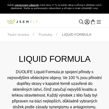
Každý
registrovaný zákazník
získá slevu 17 % na každý nákup a přístup k přehledu svých
objednávek. Staňte se preferovaným zákazníkem a užívejte si trvale výhodnější ceny.
0
Titulní stránka
Produkty
LIQUID FORMULA
LIQUID FORMULA
DUOLIFE Liquid Formula je spojení přírody s
nejnovějšími vědeckými objevy. Ve 100 % jsou přírodní
doplňky stravy v kapalné formě uzavřené do
skleněných lahví, čímž zaručují nejvyšší kvalitu a
lehkou stravitelnost. Každý výrobek z této řady byl
připraven na bázi nejlepších, důkladně vybraných
složek podle zásady synergismu a antagonismu.