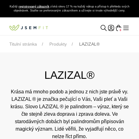
Každý
registrovaný zákazník
získá slevu 17 % na každý nákup a přístup k přehledu svých
objednávek. Staňte se preferovaným zákazníkem a užívejte si trvale výhodnější ceny.
0
Titulní stránka
Produkty
LAZIZAL®
LAZIZAL®
Krása má mnoho podob a jednou z nich jste právě vy.
LAZIZAL ® je značka pečující o Vás, Vaši pleť a Vaši
krásu. Slovo LAZIZAL ® je palindrom – výraz, který se
čte stejně zleva doprava i zprava doleva. Ve
starodávných dobách byl palindromům připisován
magický význam. Lidé věřili, že vyjadřují něco, co
nelze říct přímo.