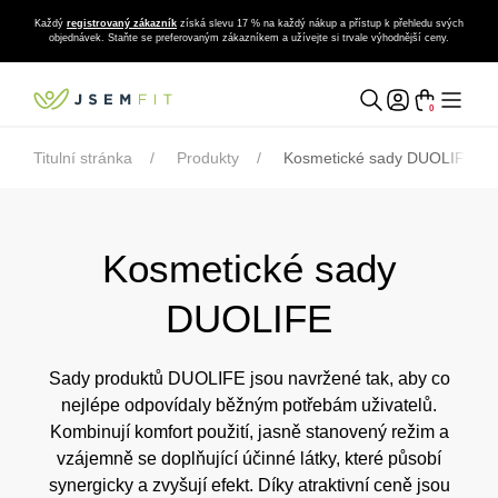
Každý
registrovaný zákazník
získá slevu 17 % na každý nákup a přístup k přehledu svých
objednávek. Staňte se preferovaným zákazníkem a užívejte si trvale výhodnější ceny.
0
Titulní stránka
Produkty
Kosmetické sady DUOLIFE
Kosmetické sady
DUOLIFE
Sady produktů DUOLIFE jsou navržené tak, aby co
nejlépe odpovídaly běžným potřebám uživatelů.
Kombinují komfort použití, jasně stanovený režim a
vzájemně se doplňující účinné látky, které působí
synergicky a zvyšují efekt. Díky atraktivní ceně jsou