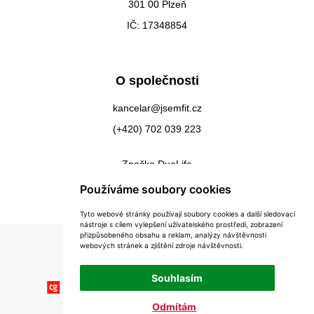
301 00 Plzeň
IČ: 17348854
O společnosti
kancelar@jsemfit.cz
(+420) 702 039 223
Značka DuoLife
Kontakty
Používáme soubory cookies
Tyto webové stránky používají soubory cookies a další sledovací
nástroje s cílem vylepšení uživatelského prostředí, zobrazení
přizpůsobeného obsahu a reklam, analýzy návštěvnosti
webových stránek a zjištění zdroje návštěvnosti.
Souhlasím
Odmítám