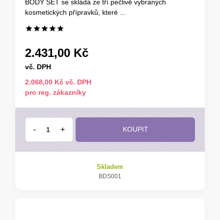
BODY SET se skládá ze tří pečlivě vybraných
kosmetických přípravků, které ...
2.431,00 Kč
vč. DPH
2.068,00 Kč vč. DPH
pro reg. zákazníky
-
+
KOUPIT
Skladem
BDS001