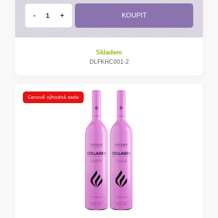
-
+
KOUPIT
Skladem
DLFKHC001-2
Cenově výhodná sada