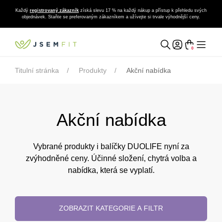
Každý
registrovaný zákazník
získá slevu 17 % na každý nákup a přístup k přehledu svých
objednávek. Staňte se preferovaným zákazníkem a užívejte si trvale výhodnější ceny.
0
Titulní stránka
Produkty
Akční nabídka
Akční nabídka
Vybrané produkty i balíčky DUOLIFE nyní za
zvýhodněné ceny. Účinné složení, chytrá volba a
nabídka, která se vyplatí.
ZOBRAZIT KATEGORIE A FILTR