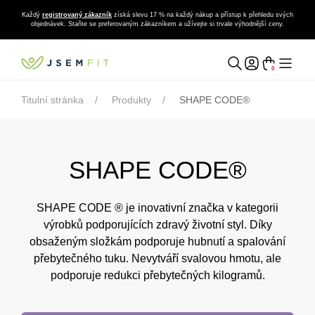
Každý
registrovaný zákazník
získá slevu 17 % na každý nákup a přístup k přehledu svých
objednávek. Staňte se preferovaným zákazníkem a užívejte si trvale výhodnější ceny.
0
Titulní stránka
Produkty
SHAPE CODE®
SHAPE CODE®
SHAPE CODE ® je inovativní značka v kategorii
výrobků podporujících zdravý životní styl. Díky
obsaženým složkám podporuje hubnutí a spalování
přebytečného tuku. Nevytváří svalovou hmotu, ale
podporuje redukci přebytečných kilogramů.