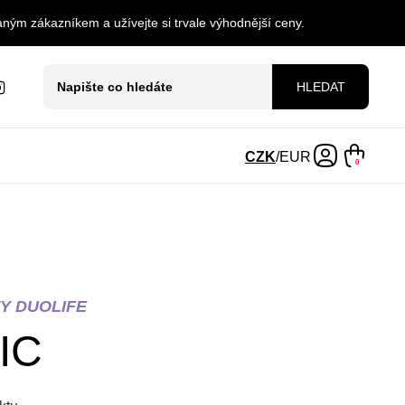
ným zákazníkem a užívejte si trvale výhodnější ceny.
HLEDAT
CZK
/
EUR
0
Y DUOLIFE
IC