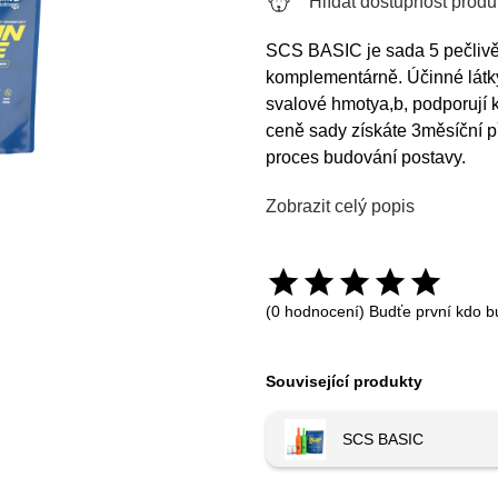
Hlídat dostupnost produ
SCS BASIC je sada 5 pečlivě 
komplementárně. Účinné látky 
svalové hmotya,b, podporují k
ceně sady získáte 3měsíční p
proces budování postavy.
Zobrazit celý popis
(0 hodnocení) Budťe první kdo b
Související produkty
SCS BASIC