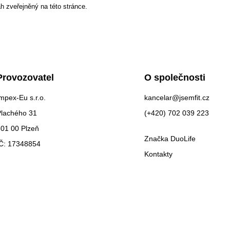
h zveřejněný na této stránce.
Provozovatel
O společnosti
mpex-Eu s.r.o.
kancelar@jsemfit.cz
Plachého 31
(+420) 702 039 223
01 00 Plzeň
Značka DuoLife
IČ: 17348854
Kontakty