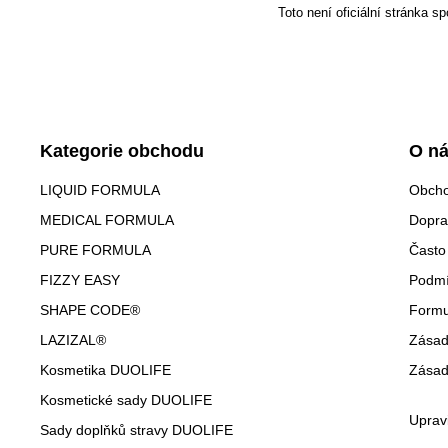
Toto není oficiální stránka 
Kategorie obchodu
O n
LIQUID FORMULA
Obcho
MEDICAL FORMULA
Dopra
PURE FORMULA
Často
FIZZY EASY
Podmí
SHAPE CODE®
Formu
LAZIZAL®
Zásad
Kosmetika DUOLIFE
Zásad
Kosmetické sady DUOLIFE
Uprav
Sady doplňků stravy DUOLIFE