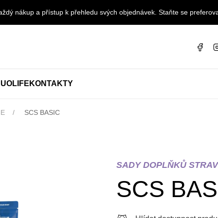
ždý nákup a přístup k přehledu svých objednávek. Staňte se preferova
UOLIFE
KONTAKTY
FE
SCS BASIC
SADY DOPLŇKŮ STRAV
SCS BAS