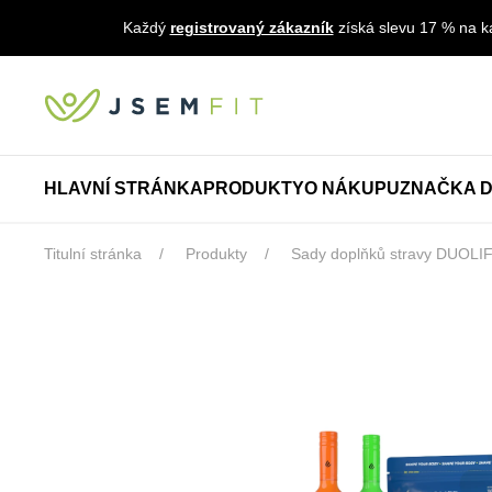
Každý
registrovaný zákazník
získá slevu 17 % na ka
HLAVNÍ STRÁNKA
PRODUKTY
O NÁKUPU
ZNAČKA D
Titulní stránka
Produkty
Sady doplňků stravy DUOLI