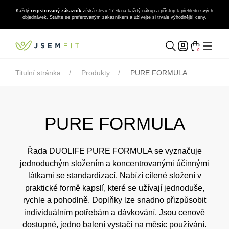
Každý
registrovaný zákazník
získá slevu 17 % na každý nákup a přístup k přehledu svých
objednávek. Staňte se preferovaným zákazníkem a užívejte si trvale výhodnější ceny.
0
Titulní stránka
Produkty
PURE FORMULA
PURE FORMULA
Řada DUOLIFE PURE FORMULA se vyznačuje
jednoduchým složením a koncentrovanými účinnými
látkami se standardizací. Nabízí cílené složení v
praktické formě kapslí, které se užívají jednoduše,
rychle a pohodlně. Doplňky lze snadno přizpůsobit
individuálním potřebám a dávkování. Jsou cenově
dostupné, jedno balení vystačí na měsíc používání.