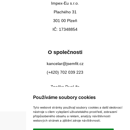
Impex-Eu s.r.o.
Plachého 31
301 00 Plzeň
IČ: 17348854
O společnosti
kancelar@jsemfit.cz
(+420) 702 039 223
Značka DuoLife
Kontakty
Používáme soubory cookies
Tyto webové stránky používají soubory cookies a další sledovací
nástroje s cílem vylepšení uživatelského prostředí, zobrazení
přizpůsobeného obsahu a reklam, analýzy návštěvnosti
webových stránek a zjištění zdroje návštěvnosti.