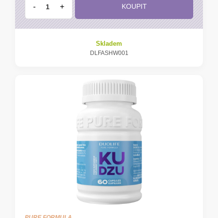
-
+
KOUPIT
Skladem
DLFASHW001
PURE FORMULA