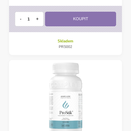
-
+
KOUPIT
Skladem
PRS002