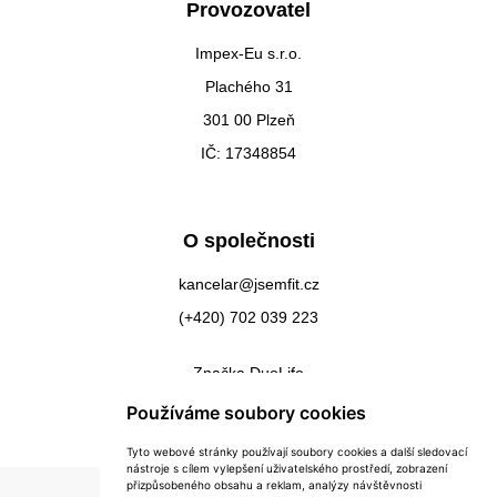
Provozovatel
Impex-Eu s.r.o.
Plachého 31
301 00 Plzeň
IČ: 17348854
O společnosti
kancelar@jsemfit.cz
(+420) 702 039 223
Značka DuoLife
Kontakty
Používáme soubory cookies
Tyto webové stránky používají soubory cookies a další sledovací
nástroje s cílem vylepšení uživatelského prostředí, zobrazení
přizpůsobeného obsahu a reklam, analýzy návštěvnosti