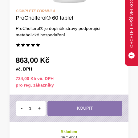
CHCETE LEPŠÍ VELKOOBCHODNÍ CENU?
COMPLETE FORMULA
ProCholterol® 60 tablet
ProCholterol® je doplněk stravy podporující
metabolické hospodaření ...
863,00 Kč
vč. DPH
734,00 Kč vč. DPH
pro reg. zákazníky
-
+
KOUPIT
Skladem
PRCH001