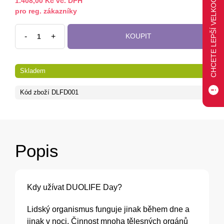
CHCETE LEPŠÍ VELKOOBCHODNÍ CENU?
1.408,00 Kč vč. DPH
pro reg. zákazníky
-
+
KOUPIT
Skladem
Kód zboží
DLFD001
Popis
Kdy užívat DUOLIFE Day?
Lidský organismus funguje jinak během dne a
jinak v noci. Činnost mnoha tělesných orgánů