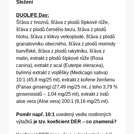
Složení
DUOLIFE Day:
Šťáva z hroznů, šťáva z plodů šípkové růže,
šťáva z plodů černého bezu, šťáva z plodů
hlohu, šťáva z klikvy velkoplodé, šťáva z plodů
granatovníku obecného, šťáva z plodů morindy
barvířské, šťáva z plodů rakytníku, šťáva z
malin, extrakt z plodů šípkové růže (Rosa
canina), extrakt z acai (Euterpe oleracea),
bylinný extrakt z vojtěšky (Medicago sativa)
10:1 (45,8 mg/25 ml), extrakt z kořene ženšenu
(Panax ginseng) (27,49 mg/25 ml, z toho 3,79 %
ginsenosidů – 1,04 mg/25 ml), extrakt z listů
aloe vera (Aloe vera) 200:1 (9,16 mg/25 ml).
Poměr např. 10:1
uvedený vedle rostlinných
výtažků
je tzv. koeficient DER – co znamená?