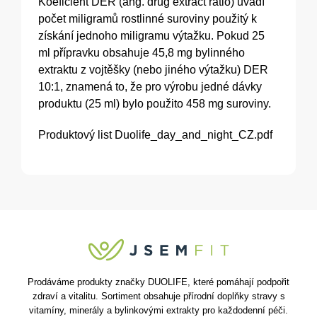
Koeficient DER (ang. drug extract ratio) uvádí
počet miligramů rostlinné suroviny použitý k
získání jednoho miligramu výtažku. Pokud 25
ml přípravku obsahuje 45,8 mg bylinného
extraktu z vojtěšky (nebo jiného výtažku) DER
10:1, znamená to, že pro výrobu jedné dávky
produktu (25 ml) bylo použito 458 mg suroviny.
Produktový list
Duolife_day_and_night_CZ.pdf
Prodáváme produkty značky DUOLIFE, které pomáhají podpořit
zdraví a vitalitu. Sortiment obsahuje přírodní doplňky stravy s
vitamíny, minerály a bylinkovými extrakty pro každodenní péči.