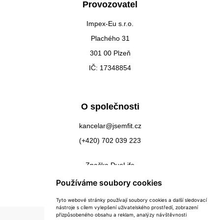
Provozovatel
Impex-Eu s.r.o.
Plachého 31
301 00 Plzeň
IČ: 17348854
O společnosti
kancelar@jsemfit.cz
(+420) 702 039 223
Značka DuoLife
Kontakty
Používáme soubory cookies
Tyto webové stránky používají soubory cookies a další sledovací
nástroje s cílem vylepšení uživatelského prostředí, zobrazení
přizpůsobeného obsahu a reklam, analýzy návštěvnosti