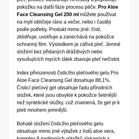
pokožku na další fáze procesu péče.
Pro Aloe
Face Cleansing Gel 200 ml
můžete používat
na mytí obličeje ráno a večer, nebo i častěji
podle potřeby. Produkt mimo jiné: čistí,
zklidňuje, uvolňuje a zanechává na pokožce
ochranný film. Výsledkem je zářivá pleť. Jemné
složení bez přidaných dráždivých nebo
vysušujících mycích látek zbavuje pleť nečistot.
Index přirozenosti čisticího pleťového gelu Pro
Aloe Face Cleansing Gel dosahuje 88,1%.
Čisticí pleťový gel obsahuje řadu přírodních
složek, které jsou obvykle k pokožce šetrnější
než syntetické složky, což znamená, že gel je k
pleti mnohem jemnější.
Bohaté složení čisticího pleťového gelu
obsahuje mimo jiné výtažek z listů aloe vera,
komplex 8 rostlinných výtažků získaných z