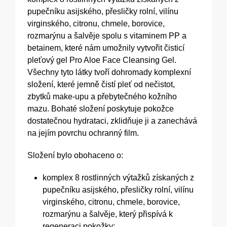
pupečníku asijského, přesličky rolní, vilínu
virginského, citronu, chmele, borovice,
rozmarýnu a šalvěje spolu s vitaminem PP a
betainem, které nám umožnily vytvořit čisticí
pleťový gel Pro Aloe Face Cleansing Gel.
Všechny tyto látky tvoří dohromady komplexní
složení, které jemně čistí pleť od nečistot,
zbytků make-upu a přebytečného kožního
mazu. Bohaté složení poskytuje pokožce
dostatečnou hydrataci, zklidňuje ji a zanechává
na jejím povrchu ochranný film.
Složení bylo obohaceno o:
komplex 8 rostlinných výtažků získaných z
pupečníku asijského, přesličky rolní, vilínu
virginského, citronu, chmele, borovice,
rozmarýnu a šalvěje, který přispívá k
regeneraci pokožky;