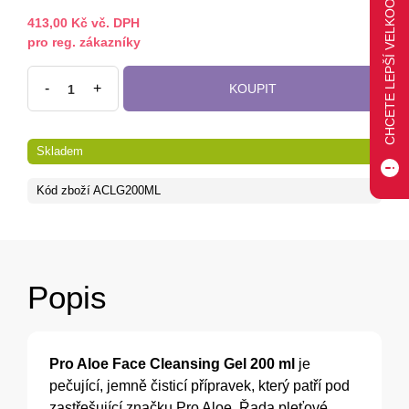
CHCETE LEPŠÍ VELKOOBCHODNÍ CENU?
413,00 Kč vč. DPH
pro reg. zákazníky
-
+
KOUPIT
Skladem
Kód zboží
ACLG200ML
Popis
Pro Aloe Face Cleansing Gel 200 ml
je
pečující, jemně čisticí přípravek, který patří pod
zastřešující značku Pro Aloe. Řada pleťové