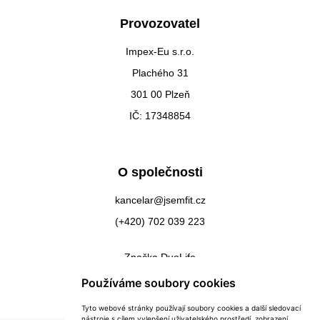
Provozovatel
Impex-Eu s.r.o.
Plachého 31
301 00 Plzeň
IČ: 17348854
O společnosti
kancelar@jsemfit.cz
(+420) 702 039 223
Značka DuoLife
Kontakty
Používáme soubory cookies
Tyto webové stránky používají soubory cookies a další sledovací
nástroje s cílem vylepšení uživatelského prostředí, zobrazení