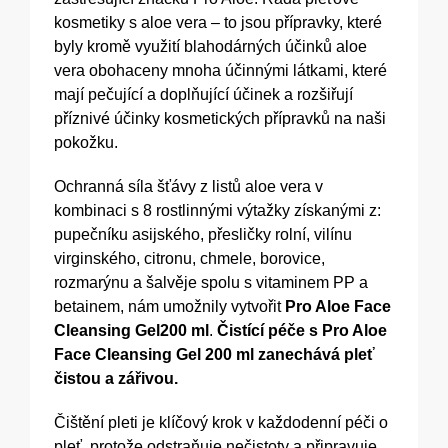
kosmetiky s aloe vera – to jsou přípravky, které
byly kromě využití blahodárných účinků aloe
vera obohaceny mnoha účinnými látkami, které
mají pečující a doplňující účinek a rozšiřují
příznivé účinky kosmetických přípravků na naši
pokožku.
Ochranná síla šťávy z listů aloe vera v
kombinaci s 8 rostlinnými výtažky získanými z:
pupečníku asijského, přesličky rolní, vilínu
virginského, citronu, chmele, borovice,
rozmarýnu a šalvěje spolu s vitaminem PP a
betainem, nám umožnily vytvořit
Pro Aloe Face
Cleansing Gel200 ml
.
Čistící péče s Pro Aloe
Face Cleansing Gel 200 ml zanechává pleť
čistou a zářivou.
Čištění pleti je klíčový krok v každodenní péči o
pleť, protože odstraňuje nečistoty a připravuje