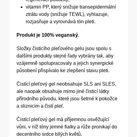
vitamin PP, který snižuje transepidermální
ztrátu vody (snižuje TEWL), vyhlazuje,
rozjasňuje a vyrovnává tón pleti.
Produkt je 100% veganský.
Složky čisticího pleťového gelu jsou spolu s
dalšími produkty stejné řady vybrány tak, aby
vzájemně spolupracovaly a jejich synergické
působení přispívalo ke zlepšení stavu pleti.
Čistící pleťový gel neobsahuje SLS ani SLES,
ale naopak obsahuje mimo jiné čisticí látky
přírodního původu, které jsou šetrné k pokožce
a sliznicím a čistí pleť.
Čistící pleťový gel má příjemnou osvěžující
vůni, v níž tóny jemné fialky a růže pronikají do
decentního srdce bílých květů.