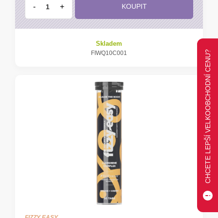
-
+
KOUPIT
Skladem
CHCETE LEPŠÍ VELKOOBCHODNÍ CENU?
FIWQ10C001
FIZZY EASY