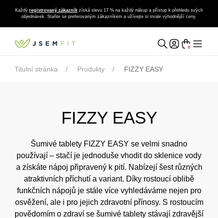
Každý
registrovaný zákazník
získá slevu 17 % na každý nákup a přístup k přehledu svých
objednávek. Staňte se preferovaným zákazníkem a užívejte si trvale výhodnější ceny.
0
Titulní stránka
Produkty
FIZZY EASY
FIZZY EASY
Šumivé tablety FIZZY EASY se velmi snadno
používají – stačí je jednoduše vhodit do sklenice vody
a získáte nápoj připravený k pití. Nabízejí šest různých
atraktivních příchutí a variant. Díky rostoucí oblibě
funkčních nápojů je stále více vyhledáváme nejen pro
osvěžení, ale i pro jejich zdravotní přínosy. S rostoucím
povědomím o zdraví se šumivé tablety stávají zdravější